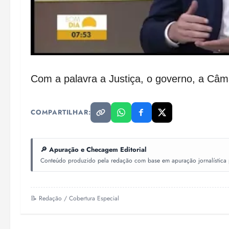
Com a palavra a Justiça, o governo, a Câm
COMPARTILHAR:
🔎 Apuração e Checagem Editorial
Conteúdo produzido pela redação com base em apuração jornalística pr
📝 Redação / Cobertura Especial