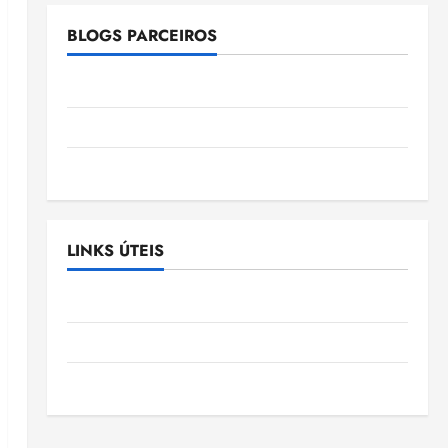
BLOGS PARCEIROS
Ellen Nascimento
Gazeta Ludovicense
Tribuna MA
LINKS ÚTEIS
Assembléia Legislativa do Maranhão
Câmara Municipal de São Luis
SLZ HOST Hospedagem de Sites