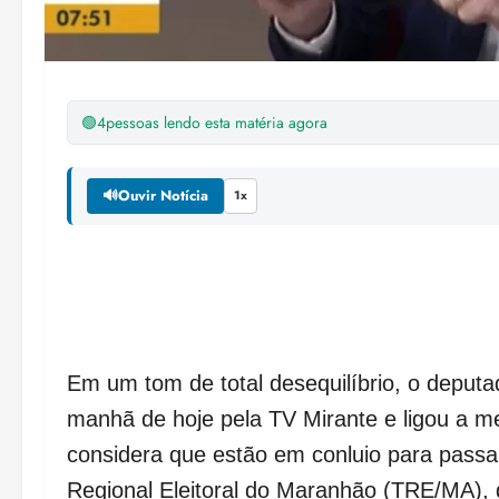
🟢
4
pessoas lendo esta matéria agora
🔊
Ouvir Notícia
1x
Em um tom de total desequilíbrio, o deputa
manhã de hoje pela TV Mirante e ligou a me
considera que estão em conluio para passa
Regional Eleitoral do Maranhão (TRE/MA), 