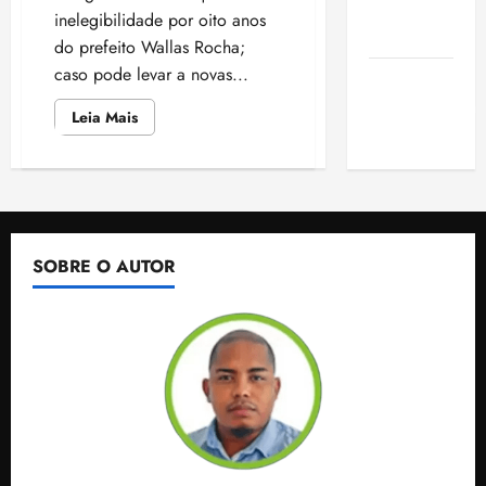
de São
inelegibilidade por oito anos
Luis
do prefeito Wallas Rocha;
caso pode levar a novas...
SLZ HOST
Hospedagem
Leia
Leia Mais
mais
de Sites
sobre
Ministério
Público
Eleitoral
pede
cassação
de
prefeito
SOBRE O AUTOR
e
vice
de
São
Benedito
do
Rio
Preto
por
desvio
no
FUNDEB