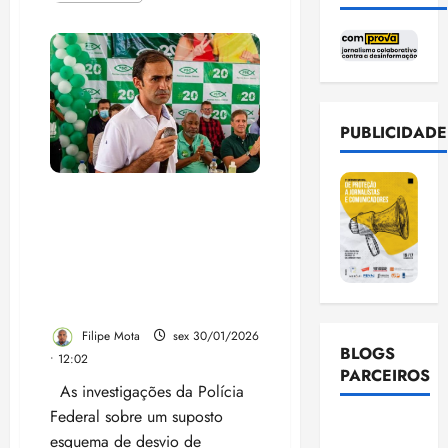
sobre
TRE
mantém
cassação
de
prefeito
e
vice
de
PUBLICIDADE
São
Benedito
do
Rio
Preto
PF mira emendas
por
parlamentares e pode
abuso
de
ampliar investigação sobre
poder
suposto esquema milionário
e
determina
em São Benedito do Rio
novas
Preto
eleições
Filipe Mota
sex 30/01/2026
BLOGS
• 12:02
PARCEIROS
As investigações da Polícia
Federal sobre um suposto
Ellen
esquema de desvio de