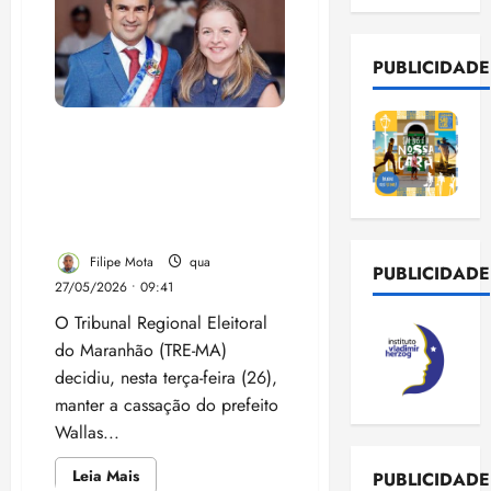
PUBLICIDADE
TRE mantém cassação de
prefeito e vice de São
Benedito do Rio Preto por
abuso de poder e
determina novas eleições
Filipe Mota
qua
PUBLICIDADE
27/05/2026 • 09:41
O Tribunal Regional Eleitoral
do Maranhão (TRE-MA)
decidiu, nesta terça-feira (26),
manter a cassação do prefeito
Wallas...
Leia
Leia Mais
PUBLICIDADE
mais