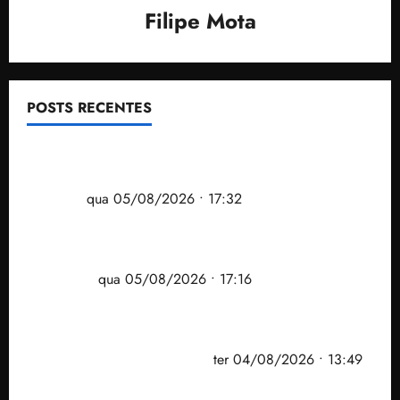
Filipe Mota
POSTS RECENTES
Gestão Dr. Julinho evita despejo e regulariza
comunidade Novo Horizonte em São José de
Ribamar
qua 05/08/2026 • 17:32
Felipe Camarão tem propostas para recuperar o
desempenho do Ensino Médio e elevar o IDEB no
Maranhão
qua 05/08/2026 • 17:16
Vídeo: Felipe Camarão faz discurso enfático na
convenção do PSB e apresenta Plano de Governo
elaborado por especialistas
ter 04/08/2026 • 13:49
PF mira entorno do senador Weverton Rocha e