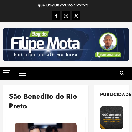
Ir
qua 05/08/2026 • 22:25
para
Facebook
Instagram
Twitter
o
conteúdo
Menu
principal
São Benedito do Rio
PUBLICIDADE
Preto