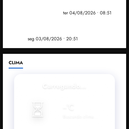
prefeito de Paço do Lumiar em nova fase da
Operação Sem Desconto
ter 04/08/2026 • 08:51
Vídeo: André Fufuca é vaiado ao citar Lula durante
convenção que confirmou candidatura de Braide ao
governo
seg 03/08/2026 • 20:51
CLIMA
Carregando...
⏳
--
°C
Buscando clima...