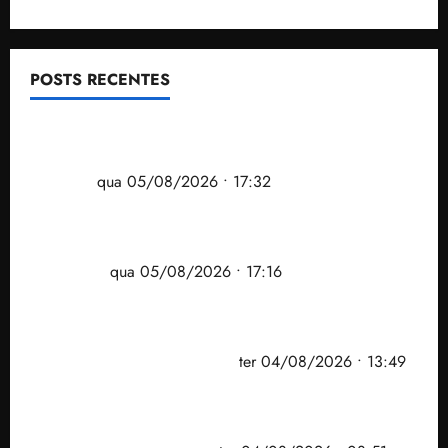
POSTS RECENTES
Gestão Dr. Julinho evita despejo e regulariza
comunidade Novo Horizonte em São José de
Ribamar
qua 05/08/2026 • 17:32
Felipe Camarão tem propostas para recuperar o
desempenho do Ensino Médio e elevar o IDEB no
Maranhão
qua 05/08/2026 • 17:16
Vídeo: Felipe Camarão faz discurso enfático na
convenção do PSB e apresenta Plano de Governo
elaborado por especialistas
ter 04/08/2026 • 13:49
PF mira entorno do senador Weverton Rocha e
prefeito de Paço do Lumiar em nova fase da