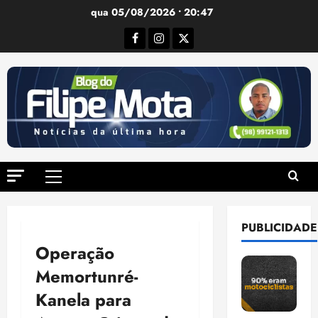
Ir
qua 05/08/2026 • 20:47
para
Facebook
Instagram
Twitter
o
conteúdo
Menu
principal
PUBLICIDADE
Operação
Memortunré-
Kanela para