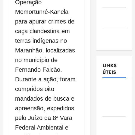
Nascimento
Operação
Memortunré-Kanela
Gazeta
Ludovicense
para apurar crimes de
caça clandestina em
Tribuna
MA
terras indígenas no
Maranhão, localizadas
no município de
LINKS
Fernando Falcão.
ÚTEIS
Durante a ação, foram
Assembléia
cumpridos oito
Legislativa
mandados de busca e
do
apreensão, expedidos
Maranhão
pelo Juízo da 8ª Vara
Câmara
Federal Ambiental e
Municipal