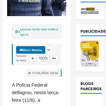
pessoas lendo esta matéria
PUBLICIDADE
🟢
4
agora
🔊
Ouvir Notícia
1x
Tamanho
100%
A-
A+
do texto:
📅 11/06/2024 14h36
BLOGS
A Polícia Federal
PARCEIROS
deflagrou, nesta terça-
feira (11/6), a
Ellen