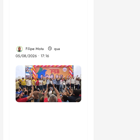
Felipe Camarão tem
propostas para
recuperar o desempenho
do Ensino Médio e
elevar o IDEB no
Maranhão
Filipe Mota
qua
05/08/2026 • 17:16
Vídeo: Felipe Camarão
faz discurso enfático na
convenção do PSB e
apresenta Plano de