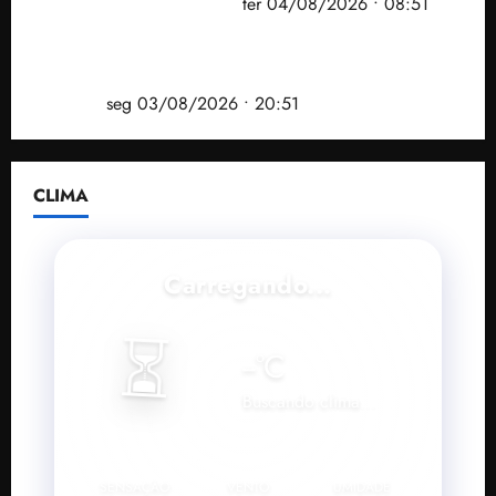
Operação Sem Desconto
ter 04/08/2026 • 08:51
Vídeo: André Fufuca é vaiado ao citar Lula durante
convenção que confirmou candidatura de Braide ao
governo
seg 03/08/2026 • 20:51
CLIMA
Carregando...
⏳
--
°C
Buscando clima...
SENSAÇÃO
VENTO
UMIDADE