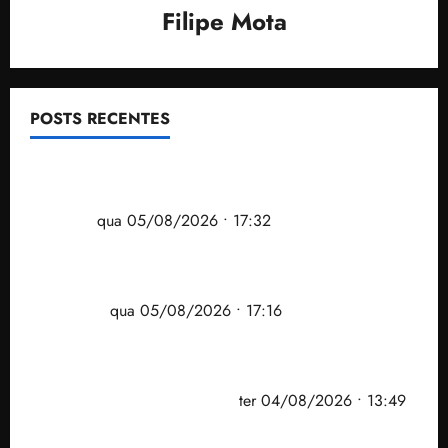
Filipe Mota
POSTS RECENTES
Gestão Dr. Julinho evita despejo e regulariza
comunidade Novo Horizonte em São José de
Ribamar
qua 05/08/2026 • 17:32
Felipe Camarão tem propostas para recuperar o
desempenho do Ensino Médio e elevar o IDEB no
Maranhão
qua 05/08/2026 • 17:16
Vídeo: Felipe Camarão faz discurso enfático na
convenção do PSB e apresenta Plano de Governo
elaborado por especialistas
ter 04/08/2026 • 13:49
PF mira entorno do senador Weverton Rocha e