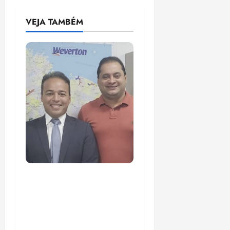
VEJA TAMBÉM
PF mira entorno do
senador Weverton
Rocha e prefeito de Paço
do Lumiar em nova fase
da Operação Sem