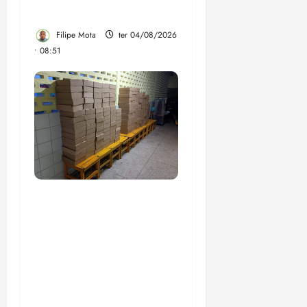
Desconto
Filipe Mota
ter 04/08/2026
• 08:51
Com suspeitas de
superfaturamento, livros
comprados por R$ 200
milhões com recursos do
precatório do FUNDEF
estão sem utilidade nas
escolas