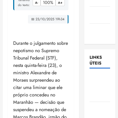
Nascimento
100%
A-
A+
do texto:
Gazeta
Ludovicense
📅 23/10/2025 19h34
Tribuna
MA
Durante o julgamento sobre
nepotismo no Supremo
LINKS
Tribunal Federal (STF),
ÚTEIS
nesta quinta-feira (23), o
ministro Alexandre de
Assembléia
Moraes surpreendeu ao
Legislativa
citar uma liminar que ele
do
próprio concedeu no
Maranhão
Maranhão — decisão que
Câmara
suspendeu a nomeação de
Municipal
Marcos Brandão, irmão do