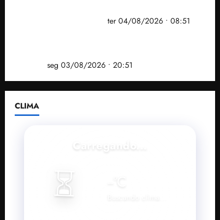
prefeito de Paço do Lumiar em nova fase da
Operação Sem Desconto
ter 04/08/2026 • 08:51
Vídeo: André Fufuca é vaiado ao citar Lula durante
convenção que confirmou candidatura de Braide ao
governo
seg 03/08/2026 • 20:51
CLIMA
Carregando...
⏳
--
°C
Buscando clima...