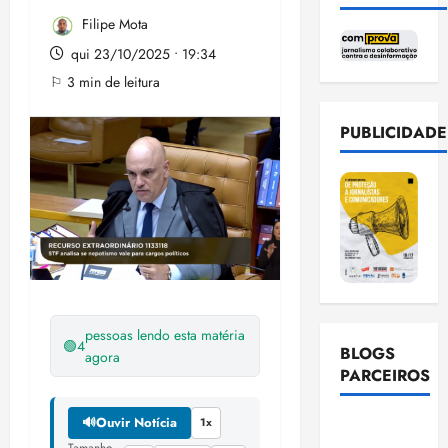
Filipe Mota
qui 23/10/2025 • 19:34
⚐ 3 min de leitura
PUBLICIDADE
pessoas lendo esta matéria
🟢
4
BLOGS
agora
PARCEIROS
🔊
Ouvir Notícia
1x
Ellen
Tamanho