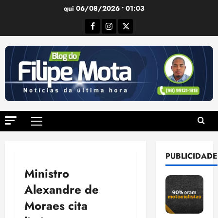
Ir
qui 06/08/2026 • 01:03
para
Facebook
Instagram
Twitter
o
conteúdo
Menu
principal
PUBLICIDADE
Ministro
Alexandre de
Moraes cita