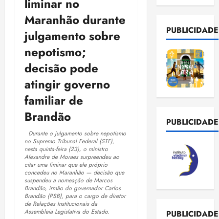
liminar no
Maranhão durante
PUBLICIDADE
julgamento sobre
nepotismo;
decisão pode
atingir governo
familiar de
Brandão
PUBLICIDADE
Durante o julgamento sobre nepotismo
no Supremo Tribunal Federal (STF),
nesta quinta-feira (23), o ministro
Alexandre de Moraes surpreendeu ao
citar uma liminar que ele próprio
concedeu no Maranhão — decisão que
suspendeu a nomeação de Marcos
Brandão, irmão do governador Carlos
Brandão (PSB), para o cargo de diretor
de Relações Institucionais da
Assembleia Legislativa do Estado.
PUBLICIDADE