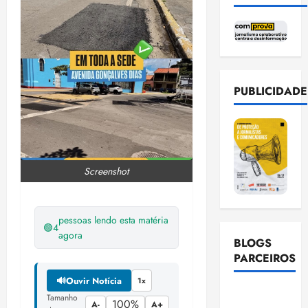
PUBLICIDADE
Screenshot
pessoas lendo esta matéria
🟢
4
agora
BLOGS
PARCEIROS
🔊
Ouvir Notícia
1x
Ellen
Tamanho
100%
A-
A+