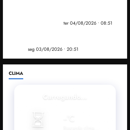
PF mira entorno do senador Weverton Rocha e
prefeito de Paço do Lumiar em nova fase da
Operação Sem Desconto
ter 04/08/2026 • 08:51
Vídeo: André Fufuca é vaiado ao citar Lula durante
convenção que confirmou candidatura de Braide ao
governo
seg 03/08/2026 • 20:51
CLIMA
Carregando...
⏳
--
°C
Buscando clima...