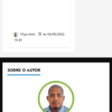
faz discurso enfático na
convenção do PSB e
apresenta Plano de
Governo elaborado por
especialistas
Filipe Mota
ter 04/08/2026
• 13:49
SOBRE O AUTOR