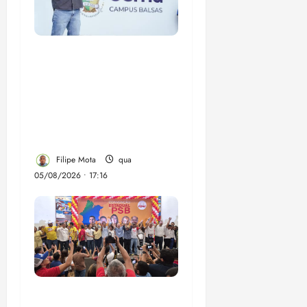
Felipe Camarão tem
propostas para
recuperar o desempenho
do Ensino Médio e
elevar o IDEB no
Maranhão
Filipe Mota
qua
05/08/2026 • 17:16
Vídeo: Felipe Camarão