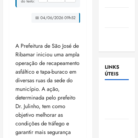
Nascimento
do texto:
Gazeta
📅 04/06/2026 09h52
Ludovicense
Tribuna
MA
A Prefeitura de São José de
Ribamar iniciou uma ampla
operação de recapeamento
LINKS
asfáltico e tapa-buraco em
ÚTEIS
diversas ruas da sede do
município. A ação,
Assembléia
determinada pelo prefeito
Legislativa
do
Dr. Julinho, tem como
Maranhão
objetivo melhorar as
condições de tráfego e
Câmara
garantir mais segurança
Municipal