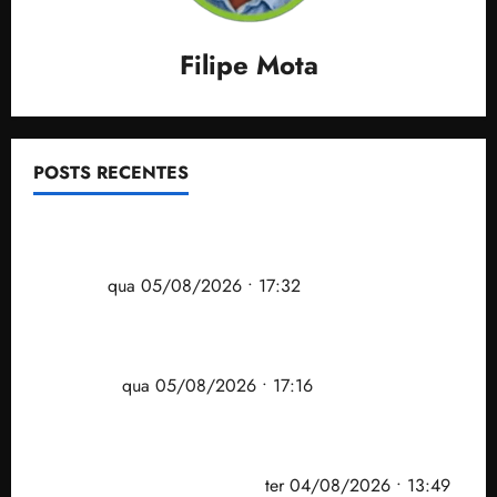
Filipe Mota
POSTS RECENTES
Gestão Dr. Julinho evita despejo e regulariza
comunidade Novo Horizonte em São José de
Ribamar
qua 05/08/2026 • 17:32
Felipe Camarão tem propostas para recuperar o
desempenho do Ensino Médio e elevar o IDEB no
Maranhão
qua 05/08/2026 • 17:16
Vídeo: Felipe Camarão faz discurso enfático na
convenção do PSB e apresenta Plano de Governo
elaborado por especialistas
ter 04/08/2026 • 13:49