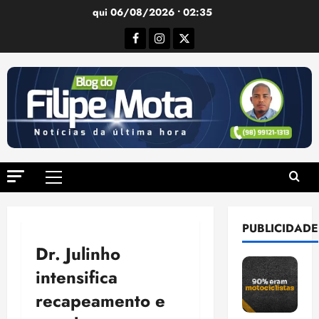
Ir
qui 06/08/2026 • 02:35
para
Facebook
Instagram
Twitter
o
conteúdo
Menu
principal
PUBLICIDADE
Dr. Julinho
intensifica
recapeamento e