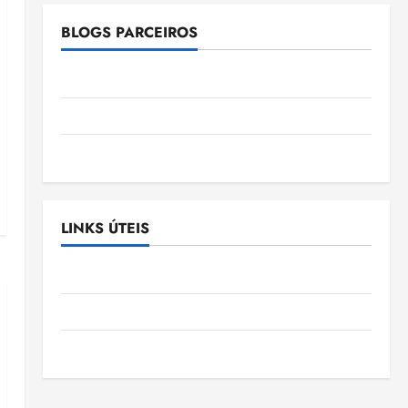
BLOGS PARCEIROS
Ellen Nascimento
Gazeta Ludovicense
Tribuna MA
LINKS ÚTEIS
Assembléia Legislativa do Maranhão
Câmara Municipal de São Luis
SLZ HOST Hospedagem de Sites