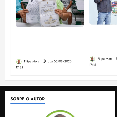
Felipe Cama
Gestão Dr. Julinho evita
para recupe
despejo e regulariza
do Ensino Mé
comunidade Novo Horizonte
IDEB no Ma
em São José de Ribamar
Filipe Mota
Filipe Mota
qua 05/08/2026 •
17:16
17:32
SOBRE O AUTOR