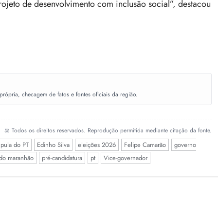
ojeto de desenvolvimento com inclusão social”, destacou
ópria, checagem de fatos e fontes oficiais da região.
⚖️ Todos os direitos reservados. Reprodução permitida mediante citação da fonte.
pula do PT
Edinho Silva
eleições 2026
Felipe Camarão
governo
a do maranhão
pré-candidatura
pt
Vice-governador