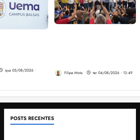
Vídeo: Felipe Camarão faz
rão tem propostas
discurso enfático na convenção
rar o desempenho
do PSB e apresenta Plano de
dio e elevar o
Governo elaborado por
ranhão
especialistas
qua 05/08/2026 •
Filipe Mota
ter 04/08/2026 • 13:49
POSTS RECENTES
Gestão Dr. Julinho evita despejo e regulariza