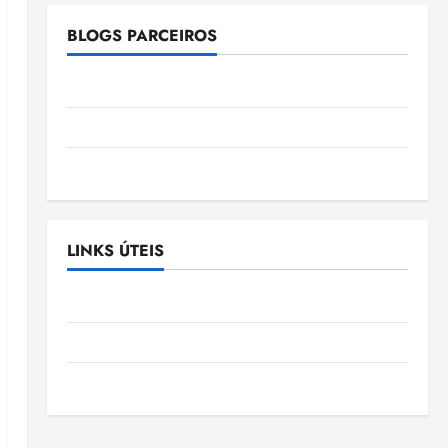
BLOGS PARCEIROS
Ellen Nascimento
Gazeta Ludovicense
Tribuna MA
LINKS ÚTEIS
Assembléia Legislativa do Maranhão
Câmara Municipal de São Luis
SLZ HOST Hospedagem de Sites