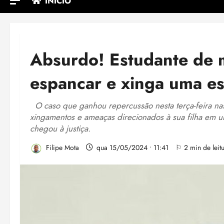
INÍCIO
Absurdo! Estudante de
espancar e xinga uma es
O caso que ganhou repercussão nesta terça-feira na
xingamentos e ameaças direcionados à sua filha e
chegou à justiça.
Filipe Mota
qua 15/05/2024 • 11:41
⚐ 2 min de leit