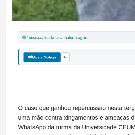
🟢
4
pessoas lendo esta matéria agora
🔊
Ouvir Notícia
1x
O caso que ganhou repercussão nesta terça
uma mãe contra xingamentos e ameaças dir
WhatsApp da turma da Universidade CEUMA,