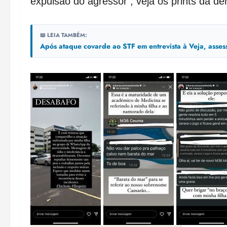
expulsão do agressor , veja os prints da de
📖 LEIA TAMBÉM:
Após ataque covarde ao STF em entrevista à Veja, asse