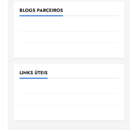
BLOGS PARCEIROS
Ellen Nascimento
Gazeta Ludovicense
Tribuna MA
LINKS ÚTEIS
Assembléia Legislativa do Maranhão
Câmara Municipal de São Luis
SLZ HOST Hospedagem de Sites