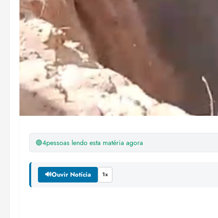
🟢
4
pessoas lendo esta matéria agora
🔊
Ouvir Notícia
1x