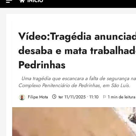
INÍCIO
Vídeo:Tragédia anuncia
desaba e mata trabalhad
Pedrinhas
Uma tragédia que escancara a falta de segurança nas
Complexo Penitenciário de Pedrinhas, em São Luís.
Filipe Mota
ter 11/11/2025 • 11:10
⚐ 1 min de leitura