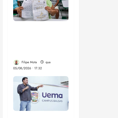
Gestão Dr. Julinho evita
despejo e regulariza
comunidade Novo
Horizonte em São José
de Ribamar
Filipe Mota
qua
05/08/2026 • 17:32
Felipe Camarão tem