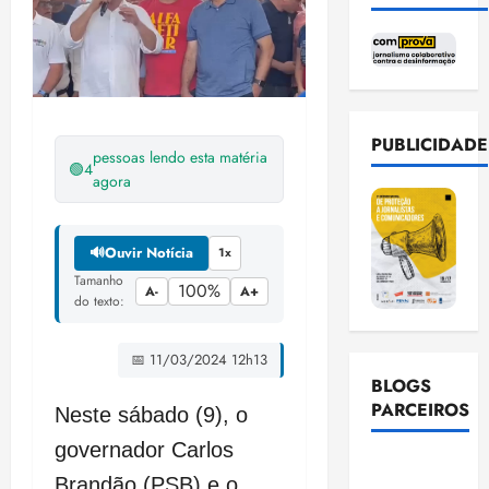
PUBLICIDADE
pessoas lendo esta matéria
🟢
4
agora
🔊
Ouvir Notícia
1x
Tamanho
100%
A-
A+
do texto:
📅 11/03/2024 12h13
BLOGS
PARCEIROS
Neste sábado (9), o
governador Carlos
Ellen
Brandão (PSB) e o