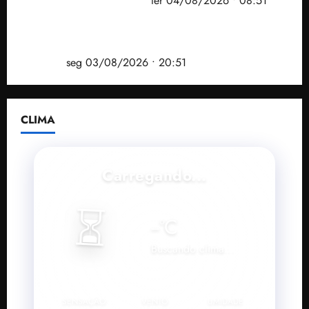
Operação Sem Desconto
ter 04/08/2026 • 08:51
Vídeo: André Fufuca é vaiado ao citar Lula durante
convenção que confirmou candidatura de Braide ao
governo
seg 03/08/2026 • 20:51
CLIMA
Carregando...
⏳
--
°C
Buscando clima...
SENSAÇÃO
VENTO
UMIDADE