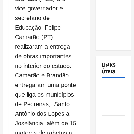
Nascimento
vice-governador e
Gazeta
secretário de
Ludovicense
Educação, Felipe
Tribuna
Camarão (PT),
MA
realizaram a entrega
de obras importantes
LINKS
no interior do estado.
ÚTEIS
Camarão e Brandão
entregaram uma ponte
Assembléia
que liga os municípios
Legislativa
do
de Pedreiras, Santo
Maranhão
Antônio dos Lopes a
Câmara
Joselândia, além de 15
Municipal
motores de rabetas a