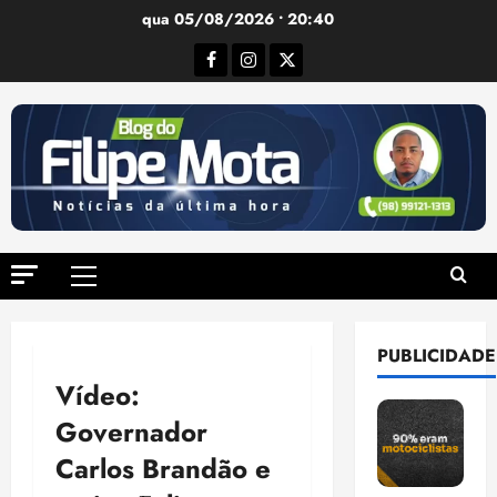
Ir
qua 05/08/2026 • 20:40
para
Facebook
Instagram
Twitter
o
conteúdo
Menu
principal
PUBLICIDADE
Vídeo:
Governador
Carlos Brandão e