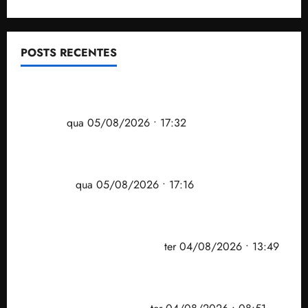
POSTS RECENTES
Gestão Dr. Julinho evita despejo e regulariza
comunidade Novo Horizonte em São José de
Ribamar
qua 05/08/2026 • 17:32
Felipe Camarão tem propostas para recuperar o
desempenho do Ensino Médio e elevar o IDEB no
Maranhão
qua 05/08/2026 • 17:16
Vídeo: Felipe Camarão faz discurso enfático na
convenção do PSB e apresenta Plano de Governo
elaborado por especialistas
ter 04/08/2026 • 13:49
PF mira entorno do senador Weverton Rocha e
prefeito de Paço do Lumiar em nova fase da