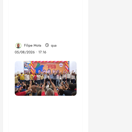
propostas para
recuperar o desempenho
do Ensino Médio e
elevar o IDEB no
Maranhão
Filipe Mota
qua
05/08/2026 • 17:16
Vídeo: Felipe Camarão
faz discurso enfático na
convenção do PSB e
apresenta Plano de