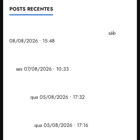
POSTS RECENTES
Senador Weverton Rocha diz que é da esquerda,
mas faz regabofe na piscina com a direita
sáb
08/08/2026 • 15:48
Após ataque covarde ao STF em entrevista à Veja,
assessoria de Brandão pede remoção de vídeos do
ar
sex 07/08/2026 • 10:33
Gestão Dr. Julinho evita despejo e regulariza
comunidade Novo Horizonte em São José de
Ribamar
qua 05/08/2026 • 17:32
Felipe Camarão tem propostas para recuperar o
desempenho do Ensino Médio e elevar o IDEB no
Maranhão
qua 05/08/2026 • 17:16
Vídeo: Felipe Camarão faz discurso enfático na