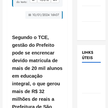
Nascimento
do texto:
Gazeta
📅 10/01/2024 16h07
Ludovicense
Tribuna
MA
Segundo o TCE,
gestão do Prefeito
LINKS
pode se encrencar
ÚTEIS
devido matrícula de
mais de 20 mil alunos
Assembléia
em educação
Legislativa
do
integral, o que gerou
Maranhão
mais de R$ 32
Câmara
milhões de reais a
Municipal
Prefeitura de São