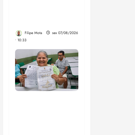
STF em entrevista à
Veja, assessoria de
Brandão pede remoção
de vídeos do ar
Filipe Mota
sex 07/08/2026
• 10:33
Gestão Dr. Julinho evita
despejo e regulariza
comunidade Novo
Horizonte em São José
de Ribamar