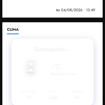
convenção do PSB e apresenta Plano de Governo
elaborado por especialistas
ter 04/08/2026 • 13:49
CLIMA
Carregando...
⏳
--
°C
Buscando clima...
SENSAÇÃO
VENTO
UMIDADE
--°C
--
--%
km/h