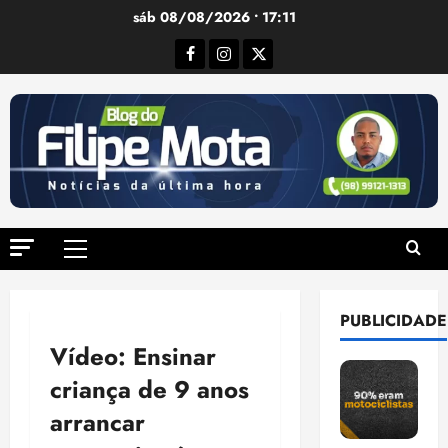
Ir
sáb 08/08/2026 • 17:11
para
Facebook
Instagram
Twitter
o
conteúdo
Menu
principal
PUBLICIDADE
Vídeo: Ensinar
criança de 9 anos
arrancar