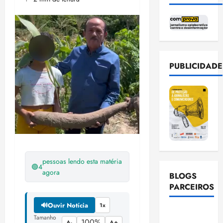
PUBLICIDADE
pessoas lendo esta matéria
🟢
4
agora
BLOGS
PARCEIROS
🔊
Ouvir Notícia
1x
Ellen
Tamanho
100%
A-
A+