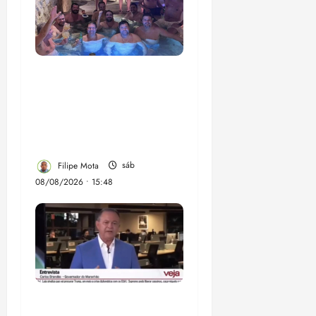
Senador Weverton
Rocha diz que é da
esquerda, mas faz
regabofe na piscina com
a direita
Filipe Mota
sáb
08/08/2026 • 15:48
Após ataque covarde ao