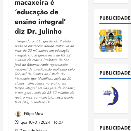
macaxeira é
‘educação de
PUBLICIDADE
ensino integral’
diz Dr. Julinho
Segundo o TCE, gestão do Prefeito
pode se encrencar devido matrícula de
mais de 20 mil alunos em educação
integral, o que gerou mais de R$ 32
milhões de reais a Prefeitura de São
José de Ribamar Após repercussão
nacional da investigação realizada pelo
PUBLICIDADE
Tribunal de Contas do Estado do
Maranhão que identificou mais de 20
alunos matrículados no ensino em
tempo integral em São José de Ribamar,
e que gerou mais de R$ 32 milhões de
reais a mais ao município, nesta quarta-
feira (10), o prefeito Dr.
Filipe Mota
qua 10/01/2024 • 16:07
PUBLICIDADE
⚐ 2 min de leitura