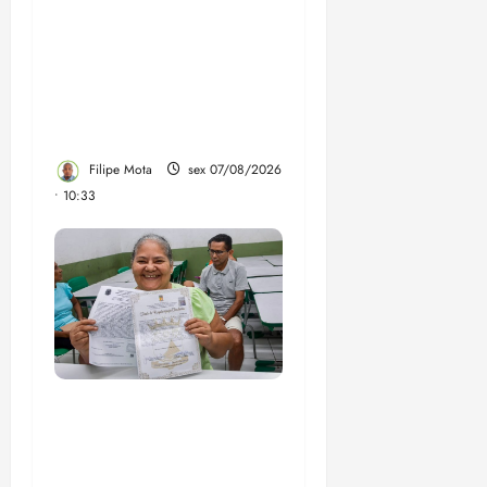
Após ataque covarde ao
STF em entrevista à
Veja, assessoria de
Brandão pede remoção
de vídeos do ar
Filipe Mota
sex 07/08/2026
• 10:33
Gestão Dr. Julinho evita
despejo e regulariza
comunidade Novo