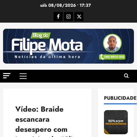
Ir
sáb 08/08/2026 • 17:37
para
Facebook
Instagram
Twitter
o
conteúdo
Menu
principal
PUBLICIDADE
Vídeo: Braide
escancara
desespero com