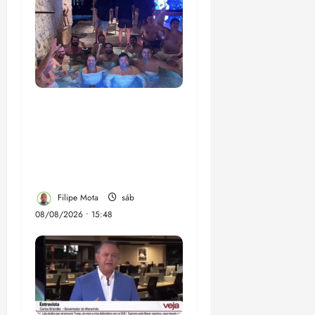
Senador Weverton
Rocha diz que é da
esquerda, mas faz
regabofe na piscina com
a direita
Filipe Mota
sáb
08/08/2026 • 15:48