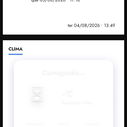
Vídeo: Felipe Camarão faz discurso enfático na
convenção do PSB e apresenta Plano de Governo
elaborado por especialistas
ter 04/08/2026 • 13:49
CLIMA
Carregando...
⏳
--
°C
Buscando clima...
SENSAÇÃO
VENTO
UMIDADE