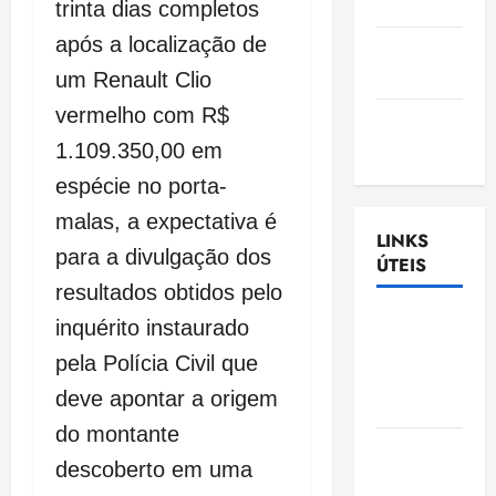
Nascimento
trinta dias completos
após a localização de
Gazeta
Ludovicense
um Renault Clio
vermelho com R$
Tribuna
MA
1.109.350,00 em
espécie no porta-
malas, a expectativa é
LINKS
para a divulgação dos
ÚTEIS
resultados obtidos pelo
Assembléia
inquérito instaurado
Legislativa
pela Polícia Civil que
do
deve apontar a origem
Maranhão
do montante
Câmara
descoberto em uma
Municipal