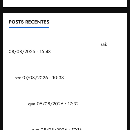
POSTS RECENTES
Senador Weverton Rocha diz que é da esquerda,
mas faz regabofe na piscina com a direita
sáb
08/08/2026 • 15:48
Após ataque covarde ao STF em entrevista à Veja,
assessoria de Brandão pede remoção de vídeos do
ar
sex 07/08/2026 • 10:33
Gestão Dr. Julinho evita despejo e regulariza
comunidade Novo Horizonte em São José de
Ribamar
qua 05/08/2026 • 17:32
Felipe Camarão tem propostas para recuperar o
desempenho do Ensino Médio e elevar o IDEB no
Maranhão
qua 05/08/2026 • 17:16