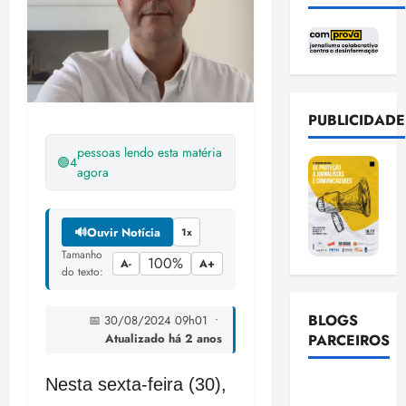
PUBLICIDADE
pessoas lendo esta matéria
🟢
4
agora
🔊
Ouvir Notícia
1x
Tamanho
100%
A-
A+
do texto:
BLOGS
📅 30/08/2024 09h01 •
PARCEIROS
Atualizado há 2 anos
Nesta sexta-feira (30),
Ellen