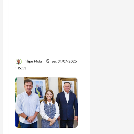
Com suspeitas de
superfaturamento, livros
comprados por R$ 200
milhões com recursos do
precatório do FUNDEF
estão sem utilidade nas
escolas
Filipe Mota
sex 31/07/2026
• 15:53