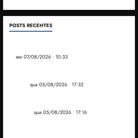
POSTS RECENTES
Após ataque covarde ao STF em entrevista à Veja,
assessoria de Brandão pede remoção de vídeos do
ar
sex 07/08/2026 • 10:33
Gestão Dr. Julinho evita despejo e regulariza
comunidade Novo Horizonte em São José de
Ribamar
qua 05/08/2026 • 17:32
Felipe Camarão tem propostas para recuperar o
desempenho do Ensino Médio e elevar o IDEB no
Maranhão
qua 05/08/2026 • 17:16
Vídeo: Felipe Camarão faz discurso enfático na
convenção do PSB e apresenta Plano de Governo