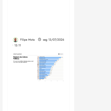
Entenda por que
emendas federais a três
municípios foram a
causa da briga entre
Aluísio Mendes e
Iracema Vale
Filipe Mota
seg 13/07/2026
• 13:11
Felipe Camarão cresce e
sobrinho do governador
lidera rejeição entre pré-
candidatos ao Governo