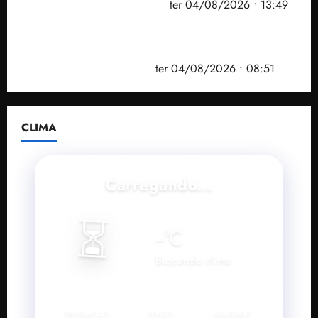
elaborado por especialistas
ter 04/08/2026 • 13:49
PF mira entorno do senador Weverton Rocha e
prefeito de Paço do Lumiar em nova fase da
Operação Sem Desconto
ter 04/08/2026 • 08:51
CLIMA
Carregando...
⏳
--
°C
Buscando clima...
SENSAÇÃO
VENTO
UMIDADE