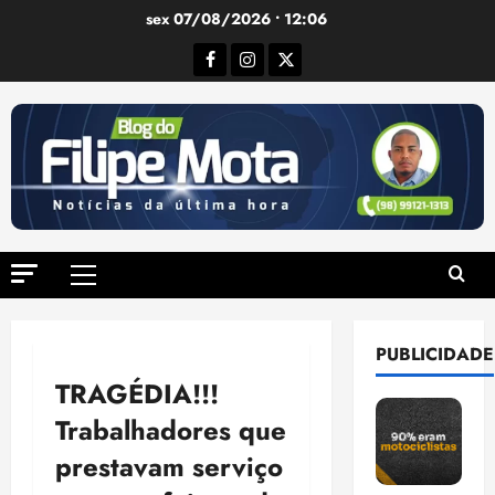
Ir
sex 07/08/2026 • 12:06
para
Facebook
Instagram
Twitter
o
conteúdo
Menu
principal
PUBLICIDADE
TRAGÉDIA!!!
Trabalhadores que
prestavam serviço