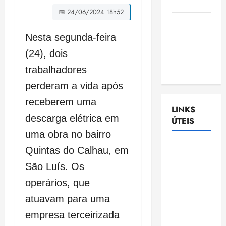
Nascimento
📅 24/06/2024 18h52
Gazeta
Ludovicense
Nesta segunda-feira
(24), dois
Tribuna
MA
trabalhadores
perderam a vida após
receberem uma
LINKS
descarga elétrica em
ÚTEIS
uma obra no bairro
Assembléia
Quintas do Calhau, em
Legislativa
São Luís. Os
do
operários, que
Maranhão
atuavam para uma
Câmara
empresa terceirizada
Municipal