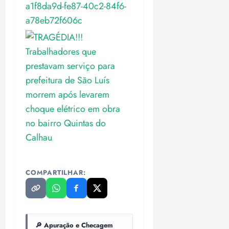
a1f8da9d-fe87-40c2-84f6-
a78eb72f606c
COMPARTILHAR:
🔎 Apuração e Checagem