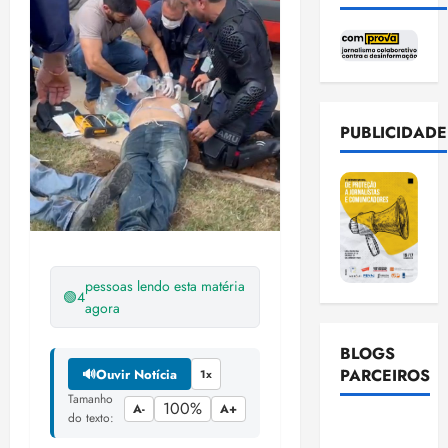
PUBLICIDADE
pessoas lendo esta matéria
🟢
4
agora
BLOGS
PARCEIROS
🔊
Ouvir Notícia
1x
Tamanho
100%
A-
A+
do texto:
Ellen