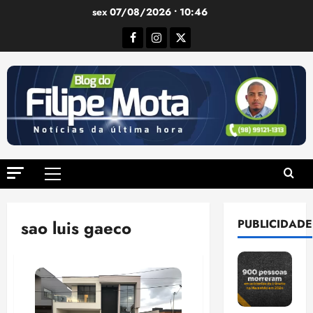
Ir
sex 07/08/2026 • 10:46
para
Facebook
Instagram
Twitter
o
conteúdo
Menu
principal
sao luis gaeco
PUBLICIDADE