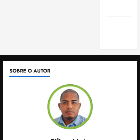
de São
Luis
SLZ HOST
Hospedagem
de Sites
SOBRE O AUTOR