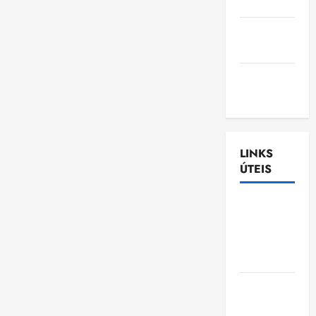
Nascimento
Gazeta
Ludovicense
Tribuna
MA
LINKS
ÚTEIS
Assembléia
Legislativa
do
Maranhão
Câmara
Municipal