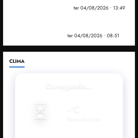
convenção do PSB e apresenta Plano de Governo
elaborado por especialistas
ter 04/08/2026 • 13:49
PF mira entorno do senador Weverton Rocha e
prefeito de Paço do Lumiar em nova fase da
Operação Sem Desconto
ter 04/08/2026 • 08:51
CLIMA
Carregando...
⏳
--
°C
Buscando clima...