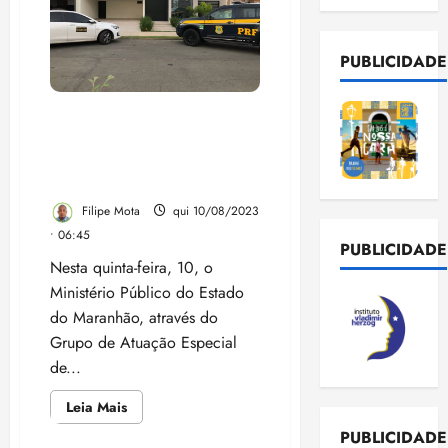
PUBLICIDADE
GAECO: Operação ‘Véu de
Maquiavel’ Desarticula
Organização Criminosa em
São Luís e Palmeirândia”
Filipe Mota
qui 10/08/2023
• 06:45
PUBLICIDADE
Nesta quinta-feira, 10, o
Ministério Público do Estado
do Maranhão, através do
Grupo de Atuação Especial
de...
Leia
Leia Mais
mais
sobre
PUBLICIDADE
GAECO: