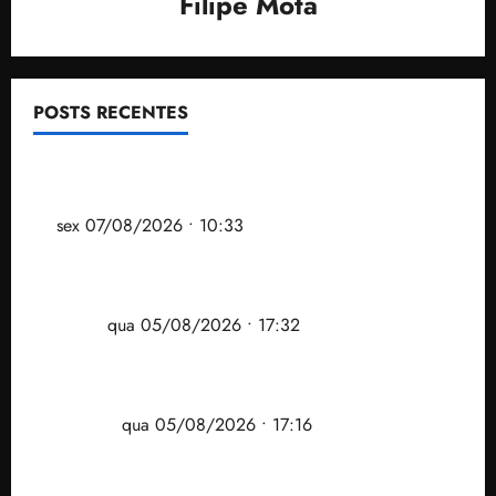
Filipe Mota
POSTS RECENTES
Após ataque covarde ao STF em entrevista à Veja,
assessoria de Brandão pede remoção de vídeos do
ar
sex 07/08/2026 • 10:33
Gestão Dr. Julinho evita despejo e regulariza
comunidade Novo Horizonte em São José de
Ribamar
qua 05/08/2026 • 17:32
Felipe Camarão tem propostas para recuperar o
desempenho do Ensino Médio e elevar o IDEB no
Maranhão
qua 05/08/2026 • 17:16
Vídeo: Felipe Camarão faz discurso enfático na