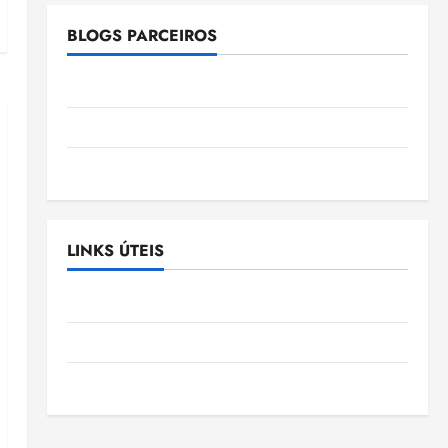
BLOGS PARCEIROS
Ellen Nascimento
Gazeta Ludovicense
Tribuna MA
LINKS ÚTEIS
Assembléia Legislativa do Maranhão
Câmara Municipal de São Luis
SLZ HOST Hospedagem de Sites