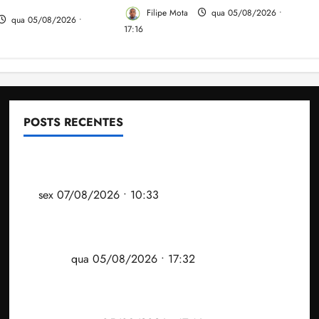
Filipe Mota
qua 05/08/2026 •
qua 05/08/2026 •
17:16
POSTS RECENTES
Após ataque covarde ao STF em entrevista à Veja,
assessoria de Brandão pede remoção de vídeos do
ar
sex 07/08/2026 • 10:33
Gestão Dr. Julinho evita despejo e regulariza
comunidade Novo Horizonte em São José de
Ribamar
qua 05/08/2026 • 17:32
Felipe Camarão tem propostas para recuperar o
desempenho do Ensino Médio e elevar o IDEB no