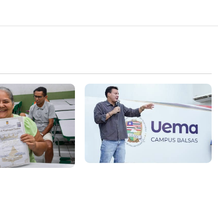
Felipe Camarão tem propostas
linho evita
para recuperar o desempenho
gulariza
do Ensino Médio e elevar o
Novo Horizonte
IDEB no Maranhão
 de Ribamar