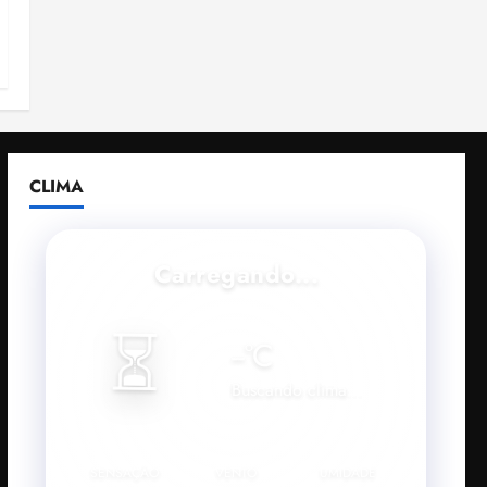
CLIMA
Carregando...
⏳
--
°C
Buscando clima...
SENSAÇÃO
VENTO
UMIDADE