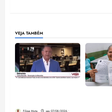
VEJA TAMBÉM
Após ataque covarde ao STF
em entrevista à Veja,
Gestão Dr. Ju
assessoria de Brandão pede
despejo e re
remoção de vídeos do ar
comunidade 
em São José
Filipe Mota
sex 07/08/2026 •