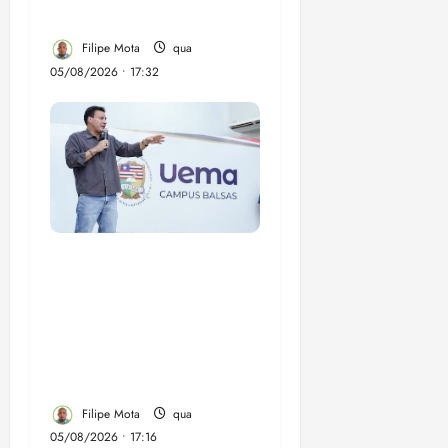
de Ribamar
Filipe Mota
qua
05/08/2026 • 17:32
Felipe Camarão tem
propostas para
recuperar o desempenho
do Ensino Médio e
elevar o IDEB no
Maranhão
Filipe Mota
qua
05/08/2026 • 17:16