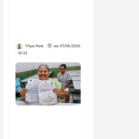
Após ataque covarde ao
STF em entrevista à
Veja, assessoria de
Brandão pede remoção
de vídeos do ar
Filipe Mota
sex 07/08/2026
• 10:33
Gestão Dr. Julinho evita
despejo e regulariza
comunidade Novo
Horizonte em São José