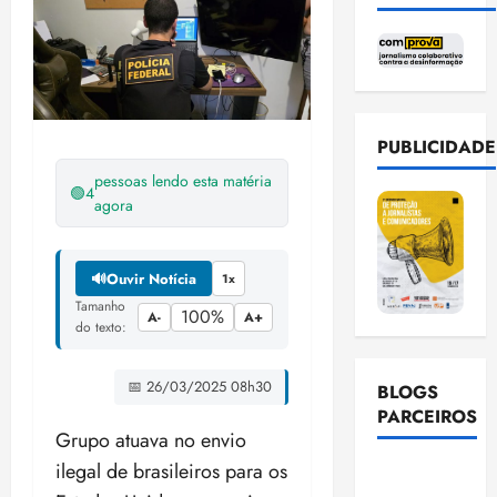
PUBLICIDADE
pessoas lendo esta matéria
🟢
4
agora
🔊
Ouvir Notícia
1x
Tamanho
100%
A-
A+
do texto:
📅 26/03/2025 08h30
BLOGS
PARCEIROS
Grupo atuava no envio
ilegal de brasileiros para os
Ellen