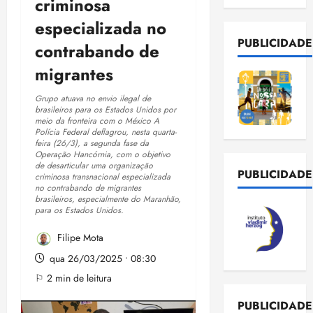
criminosa
especializada no
PUBLICIDADE
contrabando de
migrantes
Grupo atuava no envio ilegal de
brasileiros para os Estados Unidos por
meio da fronteira com o México A
Polícia Federal deflagrou, nesta quarta-
feira (26/3), a segunda fase da
Operação Hancórnia, com o objetivo
de desarticular uma organização
PUBLICIDADE
criminosa transnacional especializada
no contrabando de migrantes
brasileiros, especialmente do Maranhão,
para os Estados Unidos.
Filipe Mota
qua 26/03/2025 • 08:30
⚐ 2 min de leitura
PUBLICIDADE