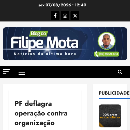
Ir
sex 07/08/2026 • 12:49
para
Facebook
Instagram
Twitter
o
conteúdo
Menu
principal
PUBLICIDADE
PF deflagra
operação contra
organização