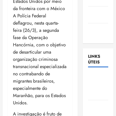
Estados Unidos por meio
Nascimento
da fronteira com o México
Gazeta
A Polícia Federal
Ludovicense
deflagrou, nesta quarta-
Tribuna
feira (26/3), a segunda
MA
fase da Operação
Hancórnia, com o objetivo
de desarticular uma
LINKS
organização criminosa
ÚTEIS
transnacional especializada
no contrabando de
Assembléia
migrantes brasileiros,
Legislativa
especialmente do
do
Maranhão
Maranhão, para os Estados
Unidos.
Câmara
Municipal
A investigação é fruto de