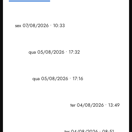
Após ataque covarde ao STF em entrevista à Veja,
assessoria de Brandão pede remoção de vídeos do
ar
sex 07/08/2026 • 10:33
Gestão Dr. Julinho evita despejo e regulariza
comunidade Novo Horizonte em São José de
Ribamar
qua 05/08/2026 • 17:32
Felipe Camarão tem propostas para recuperar o
desempenho do Ensino Médio e elevar o IDEB no
Maranhão
qua 05/08/2026 • 17:16
Vídeo: Felipe Camarão faz discurso enfático na
convenção do PSB e apresenta Plano de Governo
elaborado por especialistas
ter 04/08/2026 • 13:49
PF mira entorno do senador Weverton Rocha e
prefeito de Paço do Lumiar em nova fase da
Operação Sem Desconto
ter 04/08/2026 • 08:51