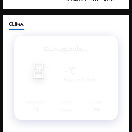
CLIMA
Carregando...
⏳
--
°C
Buscando clima...
SENSAÇÃO
VENTO
UMIDADE
--°C
--
--%
km/h