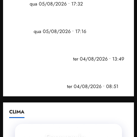
Ribamar
qua 05/08/2026 • 17:32
Felipe Camarão tem propostas para recuperar o
desempenho do Ensino Médio e elevar o IDEB no
Maranhão
qua 05/08/2026 • 17:16
Vídeo: Felipe Camarão faz discurso enfático na
convenção do PSB e apresenta Plano de Governo
elaborado por especialistas
ter 04/08/2026 • 13:49
PF mira entorno do senador Weverton Rocha e
prefeito de Paço do Lumiar em nova fase da
Operação Sem Desconto
ter 04/08/2026 • 08:51
CLIMA
Carregando...