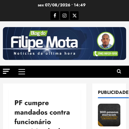
Ir
sex 07/08/2026 • 14:49
para
Facebook
Instagram
Twitter
o
conteúdo
Menu
principal
PUBLICIDADE
PF cumpre
mandados contra
funcionário