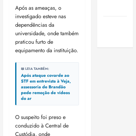
de São
Após as ameaças, o
Luis
investigado esteve nas
SLZ HOST
dependências da
Hospedagem
universidade, onde também
de Sites
praticou furto de
equipamento da instituição.
📖 LEIA TAMBÉM:
Após ataque covarde ao
STF em entrevista à Veja,
assessoria de Brandão
pede remoção de vídeos
do ar
O suspeito foi preso e
conduzido à Central de
Custódia, onde