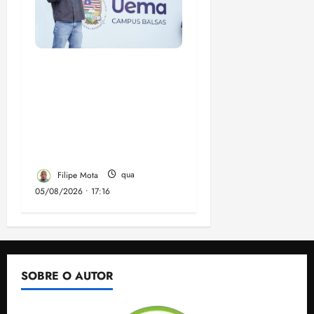
Felipe Camarão tem
propostas para
recuperar o desempenho
do Ensino Médio e
elevar o IDEB no
Maranhão
Filipe Mota
qua
05/08/2026 • 17:16
SOBRE O AUTOR