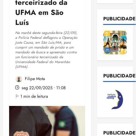
terceirizado da
UFMA em São
PUBLICIDADE
Luís
Na manhã desta segunda-feira (22/09),
a Polícia Federal deflagrou a Operação
Justa Causa, em São Luís/MA, para
cumprir um mandado de prisão e um
mandado de busca e apreensão contra
um funcionário terceirizado da
Universidade Federal do Maranhão
(UFMA).
PUBLICIDADE
Filipe Mota
seg 22/09/2025 • 11:08
⚐ 1 min de leitura
PUBLICIDADE