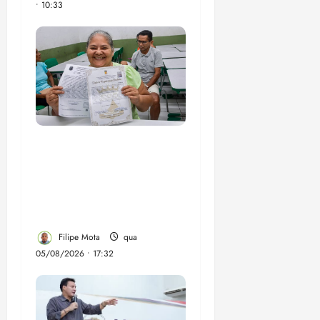
• 10:33
Gestão Dr. Julinho evita
despejo e regulariza
comunidade Novo
Horizonte em São José
de Ribamar
Filipe Mota
qua
05/08/2026 • 17:32