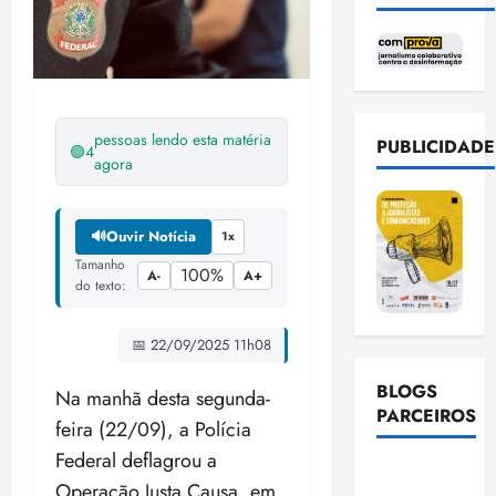
pessoas lendo esta matéria
PUBLICIDADE
🟢
4
agora
🔊
Ouvir Notícia
1x
Tamanho
100%
A-
A+
do texto:
📅 22/09/2025 11h08
BLOGS
Na manhã desta segunda-
PARCEIROS
feira (22/09), a Polícia
Federal deflagrou a
Ellen
Operação Justa Causa, em