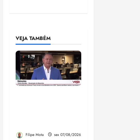
VEJA TAMBÉM
Após ataque covarde ao
STF em entrevista à
Veja, assessoria de
Brandão pede remoção
de vídeos do ar
Filipe Mota
sex 07/08/2026