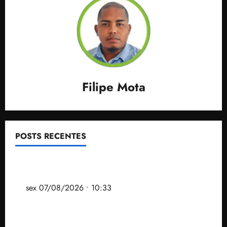
Filipe Mota
POSTS RECENTES
Após ataque covarde ao STF em entrevista à Veja,
assessoria de Brandão pede remoção de vídeos do
ar
sex 07/08/2026 • 10:33
Gestão Dr. Julinho evita despejo e regulariza
comunidade Novo Horizonte em São José de