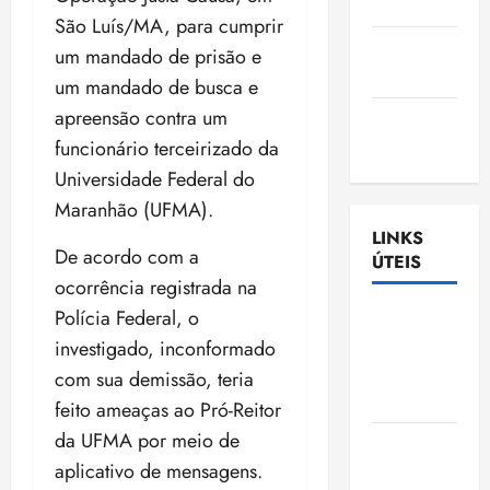
Nascimento
São Luís/MA, para cumprir
Gazeta
um mandado de prisão e
Ludovicense
um mandado de busca e
apreensão contra um
Tribuna
funcionário terceirizado da
MA
Universidade Federal do
Maranhão (UFMA).
LINKS
De acordo com a
ÚTEIS
ocorrência registrada na
Polícia Federal, o
Assembléia
Legislativa
investigado, inconformado
do
com sua demissão, teria
Maranhão
feito ameaças ao Pró-Reitor
da UFMA por meio de
Câmara
aplicativo de mensagens.
Municipal