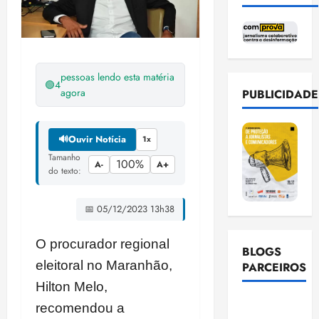
pessoas lendo esta matéria
🟢
4
agora
PUBLICIDADE
🔊
Ouvir Notícia
1x
Tamanho
100%
A-
A+
do texto:
📅 05/12/2023 13h38
O procurador regional
BLOGS
eleitoral no Maranhão,
PARCEIROS
Hilton Melo,
Ellen
recomendou a