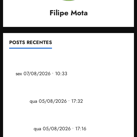
Filipe Mota
POSTS RECENTES
Após ataque covarde ao STF em entrevista à Veja,
assessoria de Brandão pede remoção de vídeos do
ar
sex 07/08/2026 • 10:33
Gestão Dr. Julinho evita despejo e regulariza
comunidade Novo Horizonte em São José de
Ribamar
qua 05/08/2026 • 17:32
Felipe Camarão tem propostas para recuperar o
desempenho do Ensino Médio e elevar o IDEB no
Maranhão
qua 05/08/2026 • 17:16