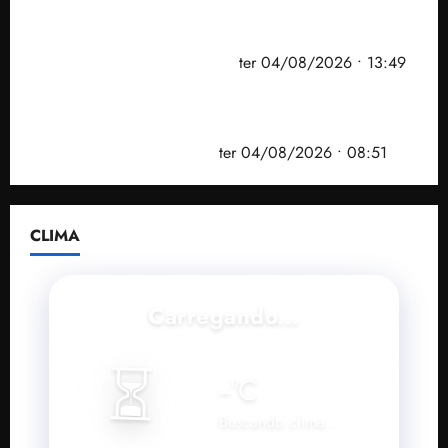
Vídeo: Felipe Camarão faz discurso enfático na
convenção do PSB e apresenta Plano de Governo
elaborado por especialistas
ter 04/08/2026 • 13:49
PF mira entorno do senador Weverton Rocha e
prefeito de Paço do Lumiar em nova fase da
Operação Sem Desconto
ter 04/08/2026 • 08:51
CLIMA
Carregando...
⏳
--
°C
Buscando clima...