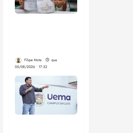
Gestão Dr. Julinho evita
despejo e regulariza
comunidade Novo
Horizonte em São José
de Ribamar
Filipe Mota
qua
05/08/2026 • 17:32
Felipe Camarão tem
propostas para