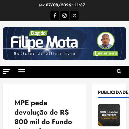
Ir
sex 07/08/2026 • 11:37
para
Facebook
Instagram
Twitter
o
conteúdo
Menu
principal
PUBLICIDADE
MPE pede
devolução de R$
800 mil do Fundo