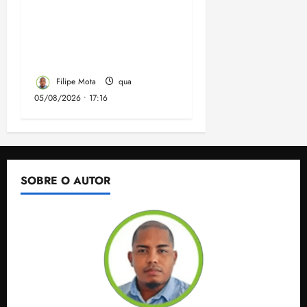
recuperar o desempenho
do Ensino Médio e
elevar o IDEB no
Maranhão
Filipe Mota
qua
05/08/2026 • 17:16
SOBRE O AUTOR