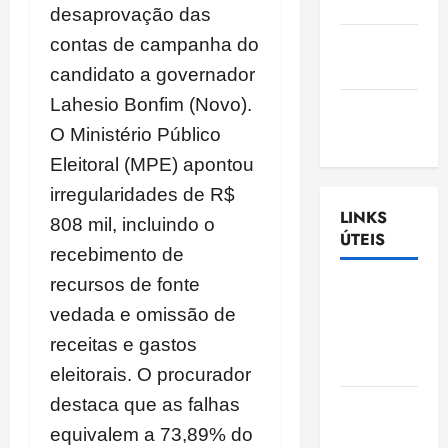
Nascimento
desaprovação das
Gazeta
contas de campanha do
Ludovicense
candidato a governador
Lahesio Bonfim (Novo).
Tribuna
MA
O Ministério Público
Eleitoral (MPE) apontou
irregularidades de R$
LINKS
808 mil, incluindo o
ÚTEIS
recebimento de
recursos de fonte
Assembléia
vedada e omissão de
Legislativa
do
receitas e gastos
Maranhão
eleitorais. O procurador
destaca que as falhas
Câmara
Municipal
equivalem a 73,89% do