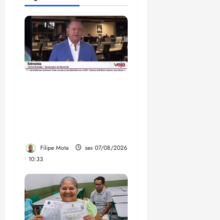
Após ataque covarde ao
STF em entrevista à
Veja, assessoria de
Brandão pede remoção
de vídeos do ar
Filipe Mota
sex 07/08/2026
• 10:33