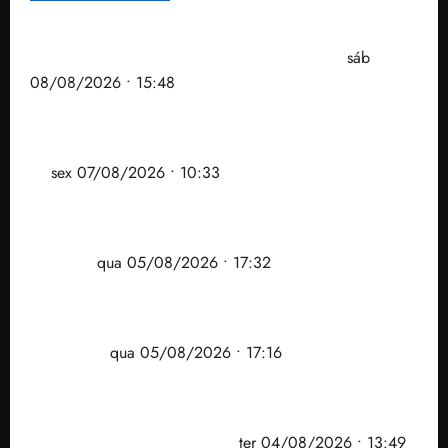
Senador Weverton Rocha diz que é da esquerda,
mas faz regabofe na piscina com a direita
sáb
08/08/2026 • 15:48
Após ataque covarde ao STF em entrevista à Veja,
assessoria de Brandão pede remoção de vídeos do
ar
sex 07/08/2026 • 10:33
Gestão Dr. Julinho evita despejo e regulariza
comunidade Novo Horizonte em São José de
Ribamar
qua 05/08/2026 • 17:32
Felipe Camarão tem propostas para recuperar o
desempenho do Ensino Médio e elevar o IDEB no
Maranhão
qua 05/08/2026 • 17:16
Vídeo: Felipe Camarão faz discurso enfático na
convenção do PSB e apresenta Plano de Governo
elaborado por especialistas
ter 04/08/2026 • 13:49