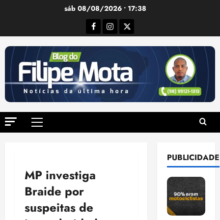
Ir
sáb 08/08/2026 • 17:38
para
Facebook
Instagram
Twitter
o
conteúdo
Menu
principal
PUBLICIDADE
MP investiga
Braide por
suspeitas de