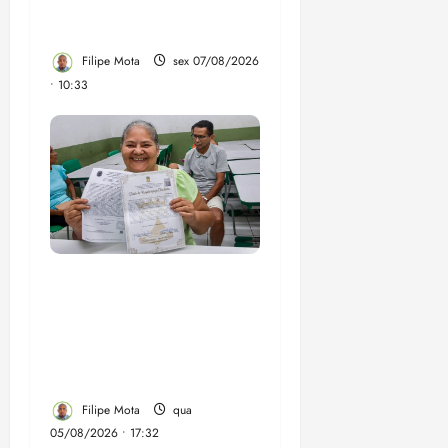
Brandão pede remoção
de vídeos do ar
Filipe Mota
sex 07/08/2026
• 10:33
Gestão Dr. Julinho evita
despejo e regulariza
comunidade Novo
Horizonte em São José
de Ribamar
Filipe Mota
qua
05/08/2026 • 17:32