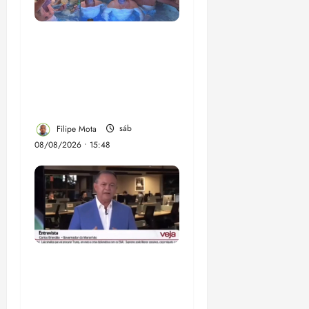
Senador Weverton
Rocha diz que é da
esquerda, mas faz
regabofe na piscina com
a direita
Filipe Mota
sáb
08/08/2026 • 15:48
Após ataque covarde ao
STF em entrevista à
Veja, assessoria de