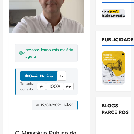
PUBLICIDADE
pessoas lendo esta matéria
🟢
4
agora
🔊
Ouvir Notícia
1x
Tamanho
100%
A-
A+
do texto:
BLOGS
📅 12/08/2024 16h25
PARCEIROS
Ellen
O Ministério Público do