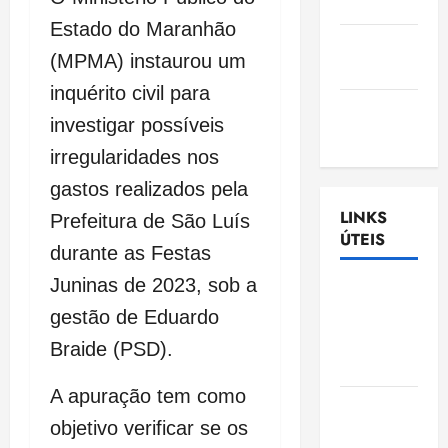
Nascimento
Estado do Maranhão
Gazeta
(MPMA) instaurou um
Ludovicense
inquérito civil para
Tribuna
investigar possíveis
MA
irregularidades nos
gastos realizados pela
LINKS
Prefeitura de São Luís
ÚTEIS
durante as Festas
Juninas de 2023, sob a
Assembléia
Legislativa
gestão de Eduardo
do
Braide (PSD).
Maranhão
A apuração tem como
Câmara
objetivo verificar se os
Municipal