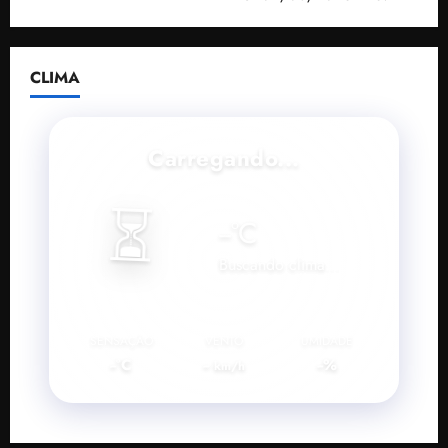
CLIMA
Carregando...
⏳
--
°C
Buscando clima...
SENSAÇÃO
VENTO
UMIDADE
--°C
--
--%
km/h