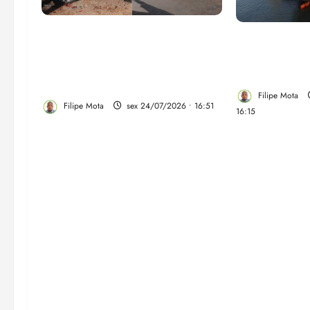
Trecho onde ocorreu o
China avança
acidente fatal na Estrada de
assume contr
Ribamar é de responsabilidade
ferro mais 
do Governo do Estado
Filipe Mota
Filipe Mota
sex 24/07/2026 • 16:51
16:15