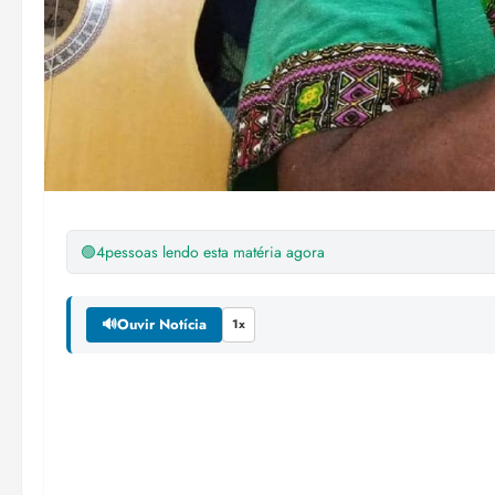
🟢
4
pessoas lendo esta matéria agora
🔊
Ouvir Notícia
1x