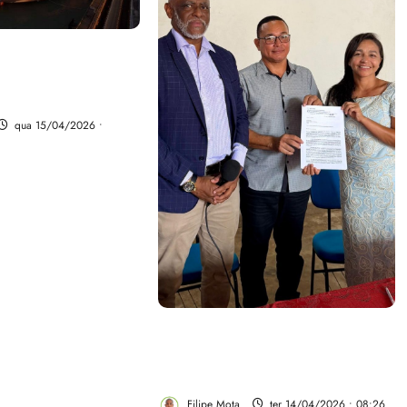
 na África e
ole do minério de
puro do mundo
qua 15/04/2026 •
Eliziane Gama recebe apoio
de trabalhadores do
saneamento e setor energético
Filipe Mota
ter 14/04/2026 • 08:26