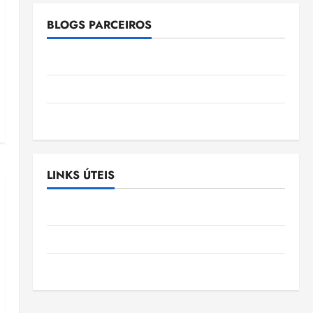
BLOGS PARCEIROS
Ellen Nascimento
Gazeta Ludovicense
Tribuna MA
LINKS ÚTEIS
Assembléia Legislativa do Maranhão
Câmara Municipal de São Luis
SLZ HOST Hospedagem de Sites