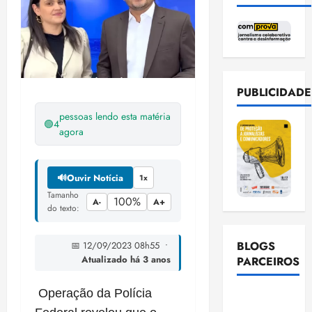
PUBLICIDADE
pessoas lendo esta matéria
🟢
4
agora
🔊
Ouvir Notícia
1x
Tamanho
100%
A-
A+
do texto:
BLOGS
📅 12/09/2023 08h55 •
Atualizado há 3 anos
PARCEIROS
Operação da Polícia
Ellen