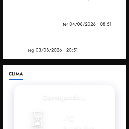
PF mira entorno do senador Weverton Rocha e
prefeito de Paço do Lumiar em nova fase da
Operação Sem Desconto
ter 04/08/2026 • 08:51
Vídeo: André Fufuca é vaiado ao citar Lula durante
convenção que confirmou candidatura de Braide ao
governo
seg 03/08/2026 • 20:51
CLIMA
Carregando...
⏳
--
°C
Buscando clima...