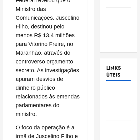
Federal revelou que o
Nascimento
Ministro das
Gazeta
Comunicações, Juscelino
Ludovicense
Filho, destinou pelo
Tribuna
menos R$ 13,4 milhões
MA
para Vitorino Freire, no
Maranhão, através do
controverso orçamento
LINKS
secreto. As investigações
ÚTEIS
apuram desvios de
dinheiro público
Assembléia
relacionados às emendas
Legislativa
parlamentares do
do
Maranhão
ministro.
Câmara
O foco da operação é a
Municipal
irmã de Juscelino Filho e