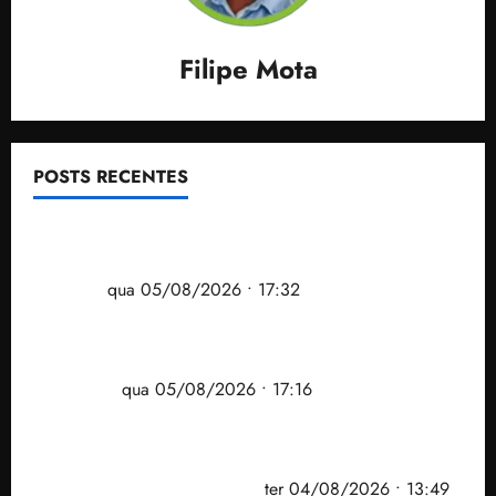
Filipe Mota
POSTS RECENTES
Gestão Dr. Julinho evita despejo e regulariza
comunidade Novo Horizonte em São José de
Ribamar
qua 05/08/2026 • 17:32
Felipe Camarão tem propostas para recuperar o
desempenho do Ensino Médio e elevar o IDEB no
Maranhão
qua 05/08/2026 • 17:16
Vídeo: Felipe Camarão faz discurso enfático na
convenção do PSB e apresenta Plano de Governo
elaborado por especialistas
ter 04/08/2026 • 13:49