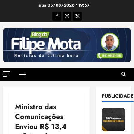
Ir
qua 05/08/2026 • 19:57
para
Facebook
Instagram
Twitter
o
conteúdo
Menu
principal
PUBLICIDADE
Ministro das
Comunicações
Enviou R$ 13,4