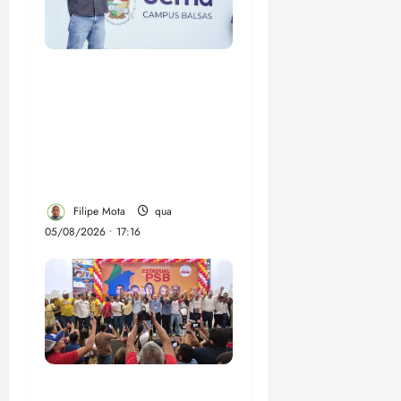
Felipe Camarão tem
propostas para
recuperar o desempenho
do Ensino Médio e
elevar o IDEB no
Maranhão
Filipe Mota
qua
05/08/2026 • 17:16
Vídeo: Felipe Camarão