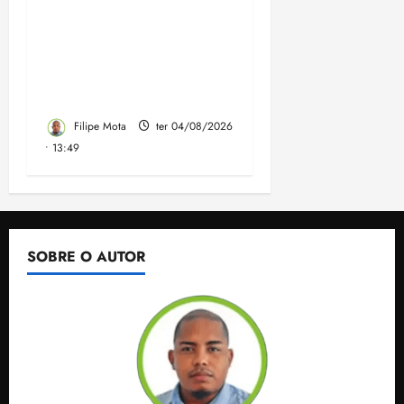
faz discurso enfático na
convenção do PSB e
apresenta Plano de
Governo elaborado por
especialistas
Filipe Mota
ter 04/08/2026
• 13:49
SOBRE O AUTOR