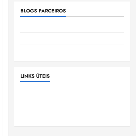
BLOGS PARCEIROS
Ellen Nascimento
Gazeta Ludovicense
Tribuna MA
LINKS ÚTEIS
Assembléia Legislativa do Maranhão
Câmara Municipal de São Luis
SLZ HOST Hospedagem de Sites