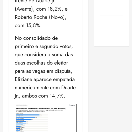
frente de Duarte Jr.
de São
(Avante), com 18,2%, e
Luis
Roberto Rocha (Novo),
SLZ HOST
com 15,8%.
Hospedagem
de Sites
No consolidado de
primeiro e segundo votos,
que considera a soma das
duas escolhas do eleitor
para as vagas em disputa,
Eliziane aparece empatada
numericamente com Duarte
Jr., ambos com 14,7%.