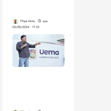
comunidade Novo
Horizonte em São José
de Ribamar
Filipe Mota
qua
05/08/2026 • 17:32
Felipe Camarão tem
propostas para
recuperar o desempenho
do Ensino Médio e
elevar o IDEB no
Maranhão