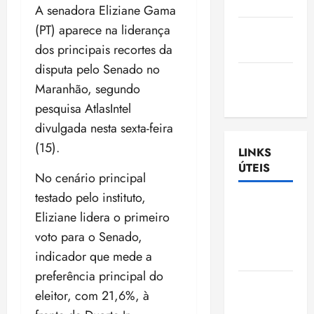
Nascimento
A senadora Eliziane Gama
(PT) aparece na liderança
Gazeta
Ludovicense
dos principais recortes da
disputa pelo Senado no
Tribuna
Maranhão, segundo
MA
pesquisa AtlasIntel
divulgada nesta sexta-feira
(15).
LINKS
ÚTEIS
No cenário principal
testado pelo instituto,
Assembléia
Eliziane lidera o primeiro
Legislativa
voto para o Senado,
do
indicador que mede a
Maranhão
preferência principal do
Câmara
eleitor, com 21,6%, à
Municipal