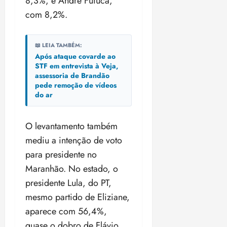
8,3%, e André Fufuca,
com 8,2%.
📖 LEIA TAMBÉM:
Após ataque covarde ao
STF em entrevista à Veja,
assessoria de Brandão
pede remoção de vídeos
do ar
O levantamento também
mediu a intenção de voto
para presidente no
Maranhão. No estado, o
presidente Lula, do PT,
mesmo partido de Eliziane,
aparece com 56,4%,
quase o dobro de Flávio