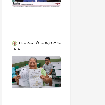
Após ataque covarde ao
STF em entrevista à
Veja, assessoria de
Brandão pede remoção
de vídeos do ar
Filipe Mota
sex 07/08/2026
• 10:33
Gestão Dr. Julinho evita
despejo e regulariza