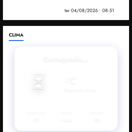
prefeito de Paço do Lumiar em nova fase da
Operação Sem Desconto
ter 04/08/2026 • 08:51
CLIMA
Carregando...
⏳
--
°C
Buscando clima...
SENSAÇÃO
VENTO
UMIDADE
--°C
--
--%
km/h