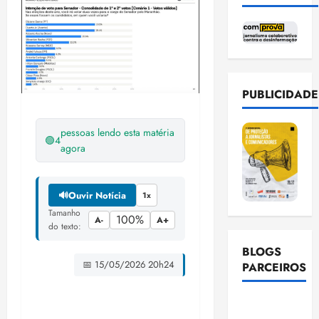
PUBLICIDADE
pessoas lendo esta matéria
🟢
4
agora
🔊
Ouvir Notícia
1x
Tamanho
100%
A-
A+
do texto:
BLOGS
📅 15/05/2026 20h24
PARCEIROS
Ellen