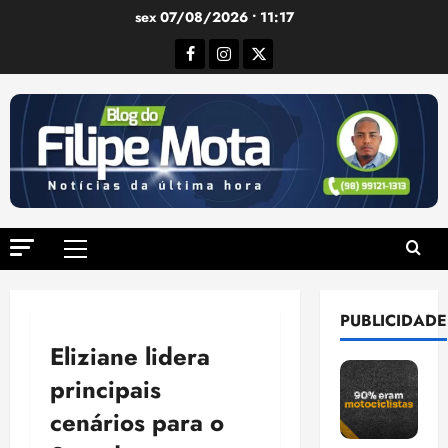
Ir
sex 07/08/2026 • 11:17
para
Facebook
Instagram
Twitter
o
conteúdo
Menu
principal
PUBLICIDADE
Eliziane lidera
principais
cenários para o