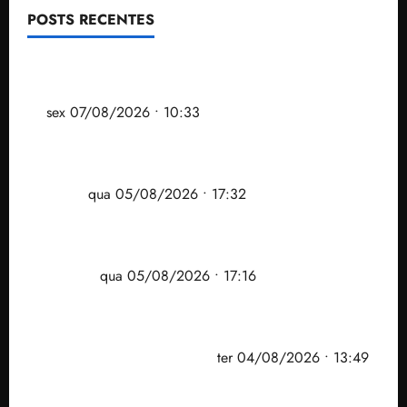
POSTS RECENTES
Após ataque covarde ao STF em entrevista à Veja,
assessoria de Brandão pede remoção de vídeos do
ar
sex 07/08/2026 • 10:33
Gestão Dr. Julinho evita despejo e regulariza
comunidade Novo Horizonte em São José de
Ribamar
qua 05/08/2026 • 17:32
Felipe Camarão tem propostas para recuperar o
desempenho do Ensino Médio e elevar o IDEB no
Maranhão
qua 05/08/2026 • 17:16
Vídeo: Felipe Camarão faz discurso enfático na
convenção do PSB e apresenta Plano de Governo
elaborado por especialistas
ter 04/08/2026 • 13:49
PF mira entorno do senador Weverton Rocha e