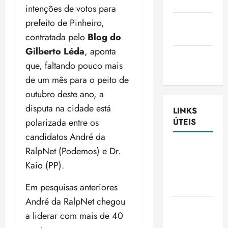
Nascimento
intenções de votos para
prefeito de Pinheiro,
Gazeta
Ludovicense
contratada pelo
Blog do
Gilberto Léda
, aponta
Tribuna
que, faltando pouco mais
MA
de um mês para o peito de
outubro deste ano, a
disputa na cidade está
LINKS
polarizada entre os
ÚTEIS
candidatos André da
Assembléia
RalpNet (Podemos) e Dr.
Legislativa
Kaio (PP).
do
Em pesquisas anteriores
Maranhão
André da RalpNet chegou
Câmara
a liderar com mais de 40
Municipal