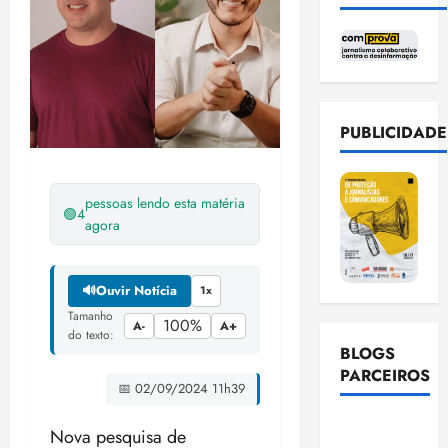
PUBLICIDADE
pessoas lendo esta matéria
🟢
4
agora
🔊
Ouvir Notícia
1x
Tamanho
100%
A-
A+
do texto:
BLOGS
PARCEIROS
📅 02/09/2024 11h39
Ellen
Nova pesquisa de