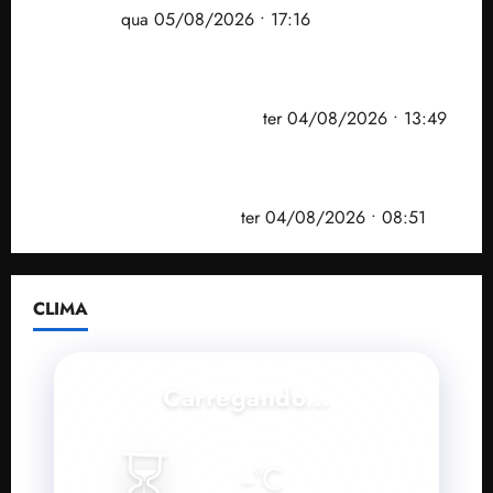
Maranhão
qua 05/08/2026 • 17:16
Vídeo: Felipe Camarão faz discurso enfático na
convenção do PSB e apresenta Plano de Governo
elaborado por especialistas
ter 04/08/2026 • 13:49
PF mira entorno do senador Weverton Rocha e
prefeito de Paço do Lumiar em nova fase da
Operação Sem Desconto
ter 04/08/2026 • 08:51
CLIMA
Carregando...
⏳
--
°C