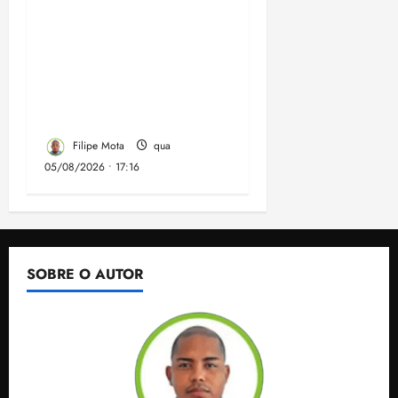
Felipe Camarão tem
propostas para
recuperar o desempenho
do Ensino Médio e
elevar o IDEB no
Maranhão
Filipe Mota
qua
05/08/2026 • 17:16
SOBRE O AUTOR