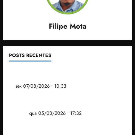
Filipe Mota
POSTS RECENTES
Após ataque covarde ao STF em entrevista à Veja,
assessoria de Brandão pede remoção de vídeos do
ar
sex 07/08/2026 • 10:33
Gestão Dr. Julinho evita despejo e regulariza
comunidade Novo Horizonte em São José de
Ribamar
qua 05/08/2026 • 17:32
Felipe Camarão tem propostas para recuperar o
desempenho do Ensino Médio e elevar o IDEB no