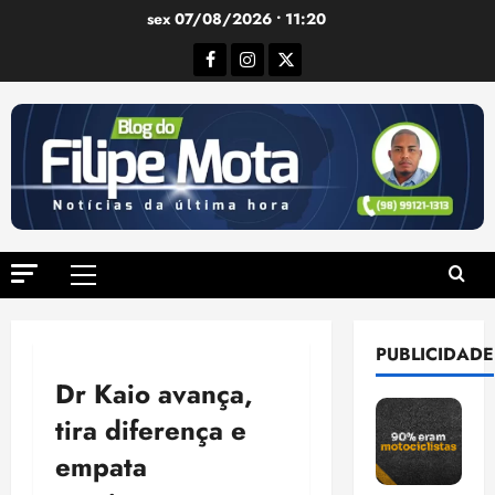
Ir
sex 07/08/2026 • 11:20
para
Facebook
Instagram
Twitter
o
conteúdo
Menu
principal
PUBLICIDADE
Dr Kaio avança,
tira diferença e
empata