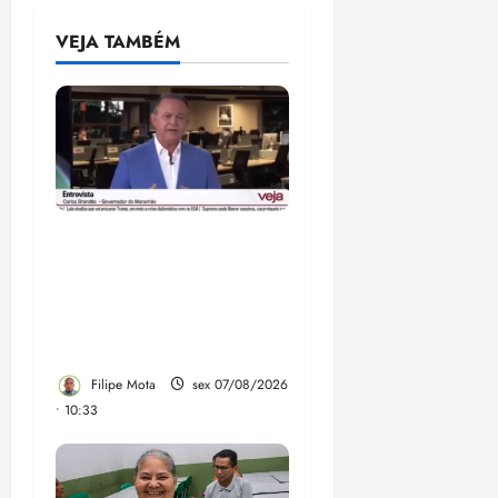
VEJA TAMBÉM
Após ataque covarde ao
STF em entrevista à
Veja, assessoria de
Brandão pede remoção
de vídeos do ar
Filipe Mota
sex 07/08/2026
• 10:33