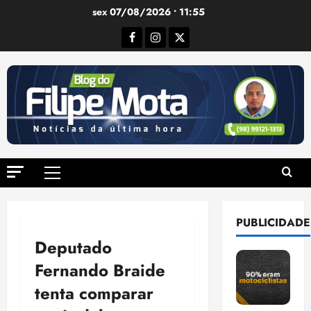
Ir
sex 07/08/2026 • 11:55
para
Facebook
Instagram
Twitter
o
conteúdo
Menu
principal
PUBLICIDADE
Deputado
Fernando Braide
tenta comparar