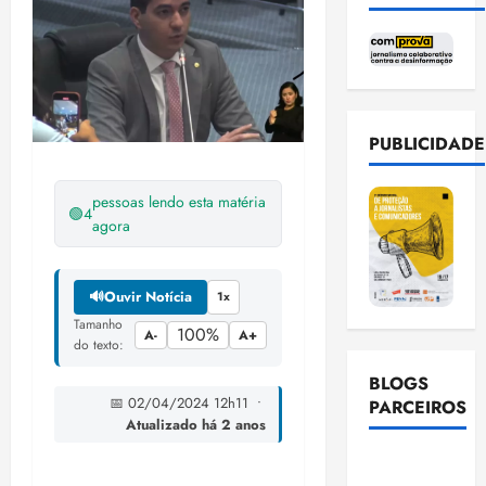
PUBLICIDADE
pessoas lendo esta matéria
🟢
4
agora
🔊
Ouvir Notícia
1x
Tamanho
100%
A-
A+
do texto:
BLOGS
📅 02/04/2024 12h11 •
PARCEIROS
Atualizado há 2 anos
Ellen