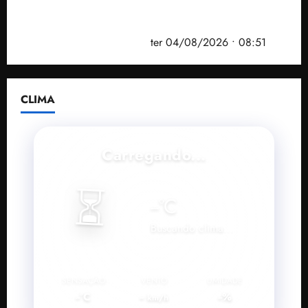
PF mira entorno do senador Weverton Rocha e
prefeito de Paço do Lumiar em nova fase da
Operação Sem Desconto
ter 04/08/2026 • 08:51
CLIMA
Carregando...
⏳
--
°C
Buscando clima...
SENSAÇÃO
VENTO
UMIDADE
--°C
--
--%
km/h