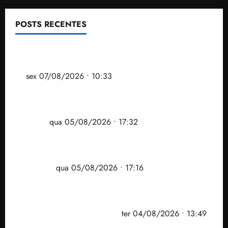
POSTS RECENTES
Após ataque covarde ao STF em entrevista à Veja,
assessoria de Brandão pede remoção de vídeos do
ar
sex 07/08/2026 • 10:33
Gestão Dr. Julinho evita despejo e regulariza
comunidade Novo Horizonte em São José de
Ribamar
qua 05/08/2026 • 17:32
Felipe Camarão tem propostas para recuperar o
desempenho do Ensino Médio e elevar o IDEB no
Maranhão
qua 05/08/2026 • 17:16
Vídeo: Felipe Camarão faz discurso enfático na
convenção do PSB e apresenta Plano de Governo
elaborado por especialistas
ter 04/08/2026 • 13:49