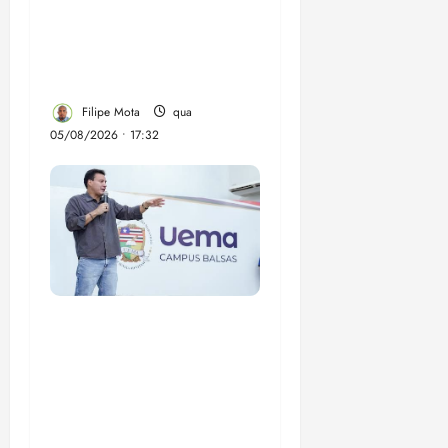
despejo e regulariza
comunidade Novo
Horizonte em São José
de Ribamar
Filipe Mota
qua
05/08/2026 • 17:32
Felipe Camarão tem
propostas para
recuperar o desempenho
do Ensino Médio e
elevar o IDEB no