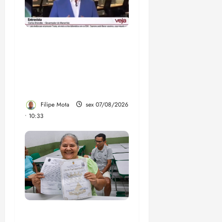
Após ataque covarde ao
STF em entrevista à
Veja, assessoria de
Brandão pede remoção
de vídeos do ar
Filipe Mota
sex 07/08/2026
• 10:33
Gestão Dr. Julinho evita