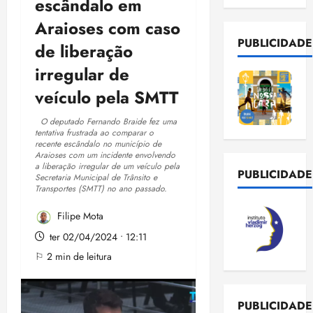
escândalo em
Araioses com caso
PUBLICIDADE
de liberação
irregular de
veículo pela SMTT
O deputado Fernando Braide fez uma
tentativa frustrada ao comparar o
recente escândalo no município de
Araioses com um incidente envolvendo
a liberação irregular de um veículo pela
PUBLICIDADE
Secretaria Municipal de Trânsito e
Transportes (SMTT) no ano passado.
Filipe Mota
ter 02/04/2024 • 12:11
⚐ 2 min de leitura
PUBLICIDADE