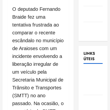
Nascimento
O deputado Fernando
Gazeta
Braide fez uma
Ludovicense
tentativa frustrada ao
Tribuna
comparar o recente
MA
escândalo no município
de Araioses com um
LINKS
incidente envolvendo a
ÚTEIS
liberação irregular de
Assembléia
um veículo pela
Legislativa
Secretaria Municipal de
do
Trânsito e Transportes
Maranhão
(SMTT) no ano
Câmara
passado. Na ocasião, o
Municipal