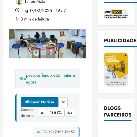
Filipe Mota
seg 17/02/2025 • 19:57
⚐ 3 min de leitura
PUBLICIDADE
pessoas lendo esta matéria
🟢
4
agora
🔊
Ouvir Notícia
1x
BLOGS
Tamanho
100%
A-
A+
PARCEIROS
do texto:
Ellen
📅 17/02/2025 19h57