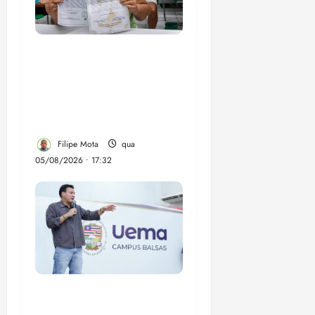
Gestão Dr. Julinho evita
despejo e regulariza
comunidade Novo
Horizonte em São José
de Ribamar
Filipe Mota
qua
05/08/2026 • 17:32
Felipe Camarão tem
propostas para