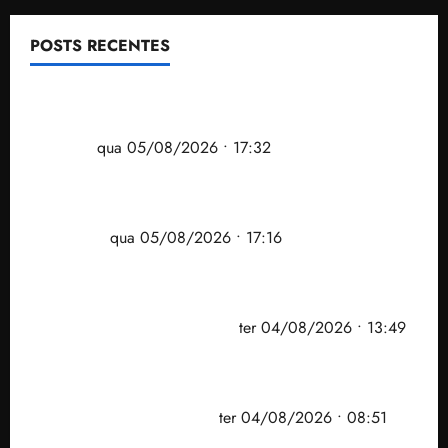
POSTS RECENTES
Gestão Dr. Julinho evita despejo e regulariza
comunidade Novo Horizonte em São José de
Ribamar
qua 05/08/2026 • 17:32
Felipe Camarão tem propostas para recuperar o
desempenho do Ensino Médio e elevar o IDEB no
Maranhão
qua 05/08/2026 • 17:16
Vídeo: Felipe Camarão faz discurso enfático na
convenção do PSB e apresenta Plano de Governo
elaborado por especialistas
ter 04/08/2026 • 13:49
PF mira entorno do senador Weverton Rocha e
prefeito de Paço do Lumiar em nova fase da
Operação Sem Desconto
ter 04/08/2026 • 08:51