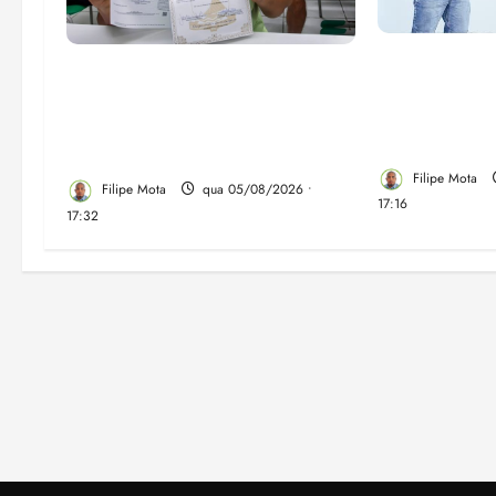
Felipe Cama
Gestão Dr. Julinho evita
para recupe
despejo e regulariza
do Ensino Mé
comunidade Novo Horizonte
IDEB no Ma
em São José de Ribamar
Filipe Mota
Filipe Mota
qua 05/08/2026 •
17:16
17:32