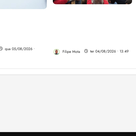
Vídeo: Felipe Camarão faz
rão tem propostas
discurso enfático na convenção
rar o desempenho
do PSB e apresenta Plano de
dio e elevar o
Governo elaborado por
ranhão
especialistas
qua 05/08/2026 •
Filipe Mota
ter 04/08/2026 • 13:49