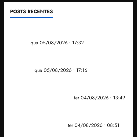
POSTS RECENTES
Gestão Dr. Julinho evita despejo e regulariza
comunidade Novo Horizonte em São José de
Ribamar
qua 05/08/2026 • 17:32
Felipe Camarão tem propostas para recuperar o
desempenho do Ensino Médio e elevar o IDEB no
Maranhão
qua 05/08/2026 • 17:16
Vídeo: Felipe Camarão faz discurso enfático na
convenção do PSB e apresenta Plano de Governo
elaborado por especialistas
ter 04/08/2026 • 13:49
PF mira entorno do senador Weverton Rocha e
prefeito de Paço do Lumiar em nova fase da
Operação Sem Desconto
ter 04/08/2026 • 08:51