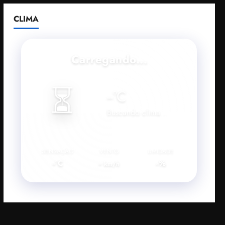
CLIMA
Carregando...
⏳
--
°C
Buscando clima...
SENSAÇÃO
VENTO
UMIDADE
--°C
--
--%
km/h