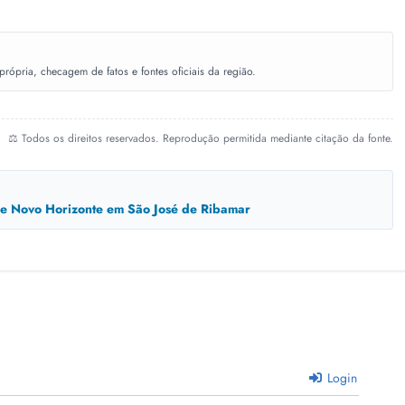
ópria, checagem de fatos e fontes oficiais da região.
⚖️ Todos os direitos reservados. Reprodução permitida mediante citação da fonte.
ade Novo Horizonte em São José de Ribamar
Login