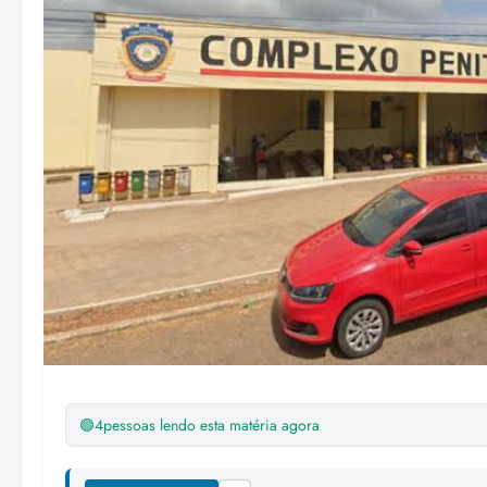
🟢
4
pessoas lendo esta matéria agora