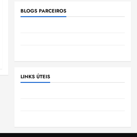
BLOGS PARCEIROS
Ellen Nascimento
Gazeta Ludovicense
Tribuna MA
LINKS ÚTEIS
Assembléia Legislativa do Maranhão
Câmara Municipal de São Luis
SLZ HOST Hospedagem de Sites