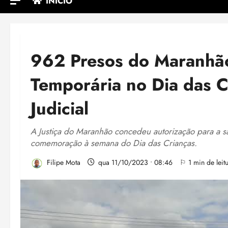
INÍCIO
962 Presos do Maranhã
Temporária no Dia das C
Judicial
A Justiça do Maranhão concedeu autorização para a 
comemoração à semana do Dia das Crianças.
Filipe Mota
qua 11/10/2023 • 08:46
⚐ 1 min de leit