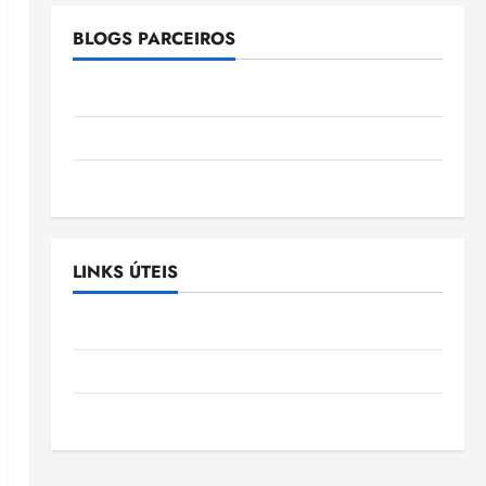
BLOGS PARCEIROS
Ellen Nascimento
Gazeta Ludovicense
Tribuna MA
LINKS ÚTEIS
Assembléia Legislativa do Maranhão
Câmara Municipal de São Luis
SLZ HOST Hospedagem de Sites