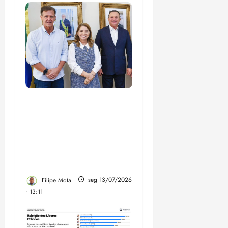
Entenda por que
emendas federais a três
municípios foram a
causa da briga entre
Aluísio Mendes e
Iracema Vale
Filipe Mota
seg 13/07/2026
• 13:11