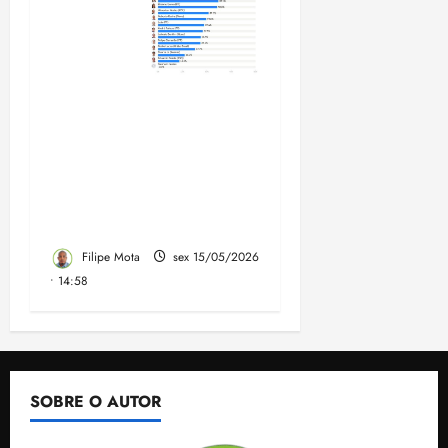
Felipe Camarão cresce e
sobrinho do governador
lidera rejeição entre pré-
candidatos ao Governo
do Maranhão, aponta
AtlasIntel
Filipe Mota
sex 15/05/2026
• 14:58
SOBRE O AUTOR