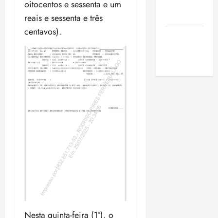
oitocentos e sessenta e um
de São
Luis
reais e sessenta e três
centavos).
SLZ HOST
Hospedagem
de Sites
Nesta quinta-feira (1º), o