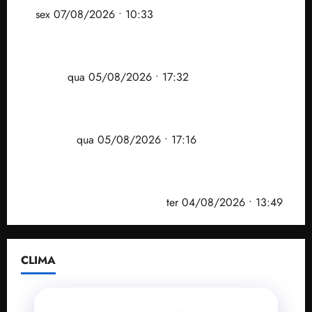
ar
sex 07/08/2026 • 10:33
Gestão Dr. Julinho evita despejo e regulariza
comunidade Novo Horizonte em São José de
Ribamar
qua 05/08/2026 • 17:32
Felipe Camarão tem propostas para recuperar o
desempenho do Ensino Médio e elevar o IDEB no
Maranhão
qua 05/08/2026 • 17:16
Vídeo: Felipe Camarão faz discurso enfático na
convenção do PSB e apresenta Plano de Governo
elaborado por especialistas
ter 04/08/2026 • 13:49
CLIMA