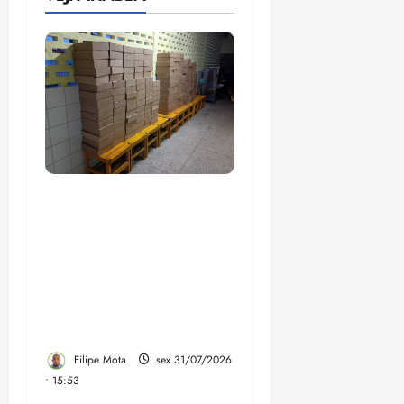
Com suspeitas de
superfaturamento, livros
comprados por R$ 200
milhões com recursos do
precatório do FUNDEF
estão sem utilidade nas
escolas
Filipe Mota
sex 31/07/2026
• 15:53