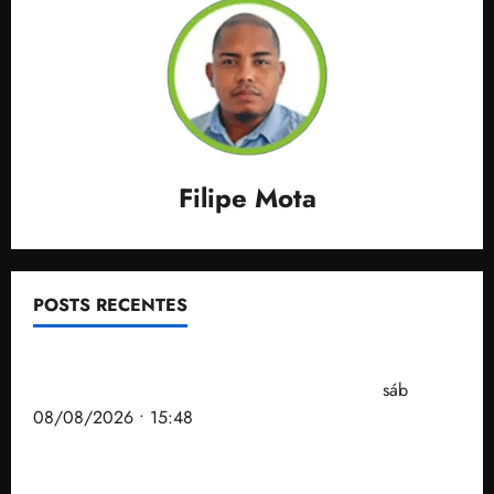
Filipe Mota
POSTS RECENTES
Senador Weverton Rocha diz que é da esquerda,
mas faz regabofe na piscina com a direita
sáb
08/08/2026 • 15:48
Após ataque covarde ao STF em entrevista à Veja,
assessoria de Brandão pede remoção de vídeos do