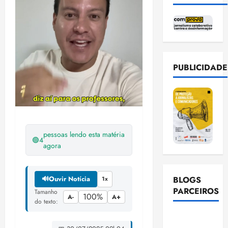
PUBLICIDADE
pessoas lendo esta matéria
🟢
4
agora
BLOGS
🔊
Ouvir Notícia
1x
PARCEIROS
Tamanho
100%
A-
A+
do texto:
Ellen