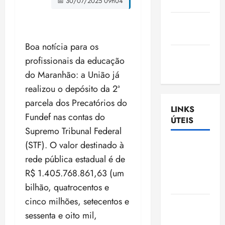
📅 30/07/2025 09h04
Nascimento
Gazeta
Ludovicense
Boa notícia para os
Tribuna
profissionais da educação
MA
do Maranhão: a União já
realizou o depósito da 2ª
parcela dos Precatórios do
LINKS
Fundef nas contas do
ÚTEIS
Supremo Tribunal Federal
(STF). O valor destinado à
Assembléia
rede pública estadual é de
Legislativa
do
R$ 1.405.768.861,63 (um
Maranhão
bilhão, quatrocentos e
cinco milhões, setecentos e
Câmara
sessenta e oito mil,
Municipal