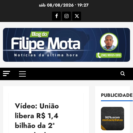
Ir
sáb 08/08/2026 • 19:27
para
Facebook
Instagram
Twitter
o
conteúdo
Menu
principal
PUBLICIDADE
Vídeo: União
libera R$ 1,4
bilhão da 2ª