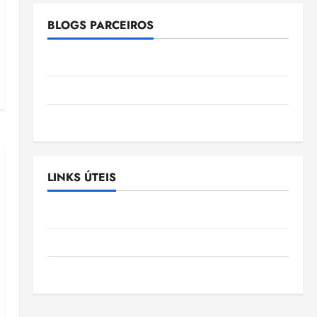
BLOGS PARCEIROS
Ellen Nascimento
Gazeta Ludovicense
Tribuna MA
LINKS ÚTEIS
Assembléia Legislativa do Maranhão
Câmara Municipal de São Luis
SLZ HOST Hospedagem de Sites