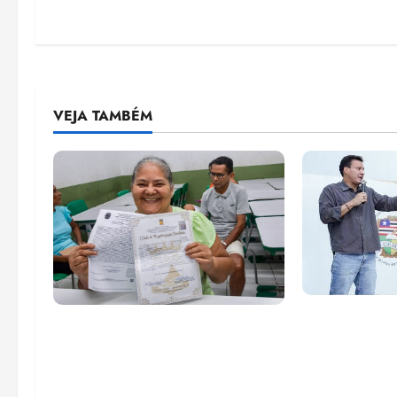
VEJA TAMBÉM
Felipe Cama
Gestão Dr. Julinho evita
para recupe
despejo e regulariza
do Ensino Mé
comunidade Novo Horizonte
IDEB no Ma
em São José de Ribamar