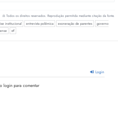
⚖️ Todos os direitos reservados. Reprodução permitida mediante citação da fonte.
ise institucional
entrevista polêmica
exoneração de parentes
governo
hense
stf
Login
 o login para comentar