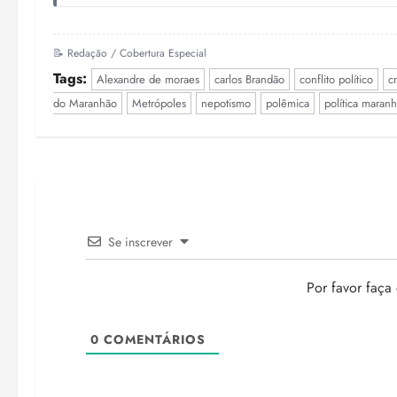
📝 Redação / Cobertura Especial
Tags:
Alexandre de moraes
carlos Brandão
conflito político
cr
do Maranhão
Metrópoles
nepotismo
polêmica
política maran
Se inscrever
Por favor faça
0
COMENTÁRIOS