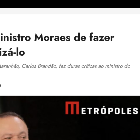
nistro Moraes de fazer
izá-lo
ranhão, Carlos Brandão, fez duras críticas ao ministro do
a