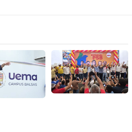
Vídeo: Felipe Camarão faz
rão tem propostas
discurso enfático na convenção
rar o desempenho
do PSB e apresenta Plano de
dio e elevar o
Governo elaborado por
ranhão
especialistas