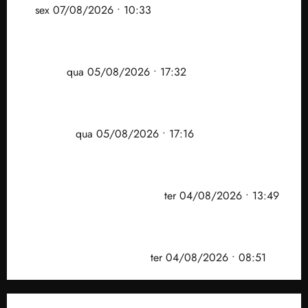
ar
sex 07/08/2026 • 10:33
Gestão Dr. Julinho evita despejo e regulariza
comunidade Novo Horizonte em São José de
Ribamar
qua 05/08/2026 • 17:32
Felipe Camarão tem propostas para recuperar o
desempenho do Ensino Médio e elevar o IDEB no
Maranhão
qua 05/08/2026 • 17:16
Vídeo: Felipe Camarão faz discurso enfático na
convenção do PSB e apresenta Plano de Governo
elaborado por especialistas
ter 04/08/2026 • 13:49
PF mira entorno do senador Weverton Rocha e
prefeito de Paço do Lumiar em nova fase da
Operação Sem Desconto
ter 04/08/2026 • 08:51