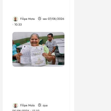
Brandão pede remoção
de vídeos do ar
Filipe Mota
sex 07/08/2026
• 10:33
Gestão Dr. Julinho evita
despejo e regulariza
comunidade Novo
Horizonte em São José
de Ribamar
Filipe Mota
qua
05/08/2026 • 17:32