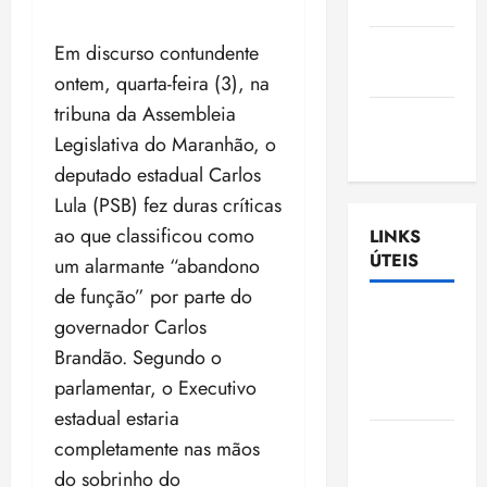
Nascimento
Gazeta
Em discurso contundente
Ludovicense
ontem, quarta-feira (3), na
tribuna da Assembleia
Tribuna
Legislativa do Maranhão, o
MA
deputado estadual Carlos
Lula (PSB) fez duras críticas
ao que classificou como
LINKS
ÚTEIS
um alarmante “abandono
de função” por parte do
Assembléia
governador Carlos
Legislativa
Brandão. Segundo o
do
parlamentar, o Executivo
Maranhão
estadual estaria
Câmara
completamente nas mãos
Municipal
do sobrinho do