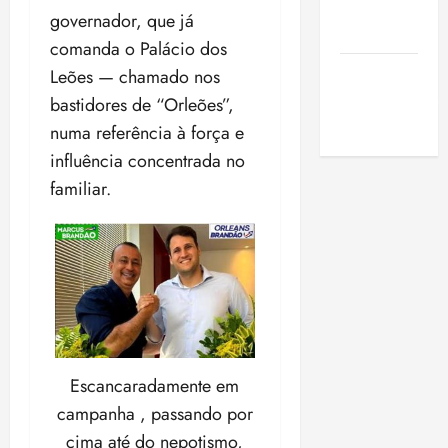
de São
governador, que já
Luis
comanda o Palácio dos
SLZ HOST
Leões — chamado nos
Hospedagem
bastidores de “Orleões”,
de Sites
numa referência à força e
influência concentrada no
familiar.
Escancaradamente em
campanha , passando por
cima até do nepotismo,