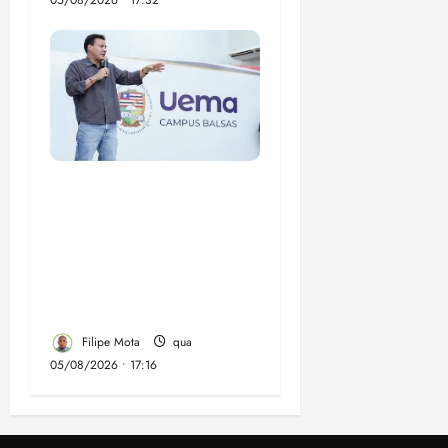
Felipe Camarão tem
propostas para
recuperar o desempenho
do Ensino Médio e
elevar o IDEB no
Maranhão
Filipe Mota
qua
05/08/2026 • 17:16