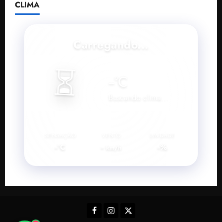
CLIMA
Carregando...
⏳
--
°C
Buscando clima...
SENSAÇÃO
VENTO
UMIDADE
--°C
--
--%
km/h
Facebook
Instagram
Twitter