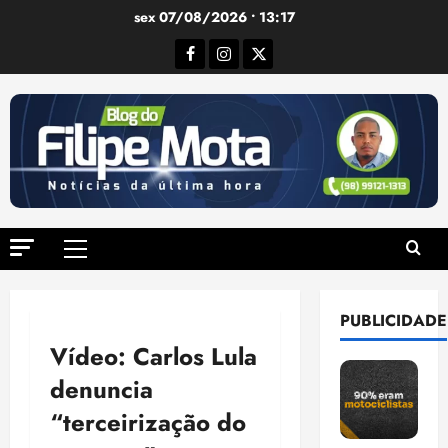
Ir
sex 07/08/2026 • 13:17
para
Facebook
Instagram
Twitter
o
conteúdo
Menu
principal
PUBLICIDADE
Vídeo: Carlos Lula
denuncia
“terceirização do