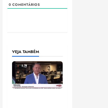
0
COMENTÁRIOS
VEJA TAMBÉM
Após ataque covarde ao
STF em entrevista à
Veja, assessoria de