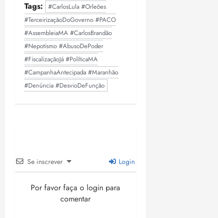
Tags:
#CarlosLula #Orleões
#TerceirizaçãoDoGoverno #PACO
#AssembleiaMA #CarlosBrandão
#Nepotismo #AbusoDePoder
#FiscalizaçãoJá #PolíticaMA
#CampanhaAntecipada #Maranhão
#Denúncia #DesvioDeFunção
Se inscrever
Login
Por favor faça o login para
comentar