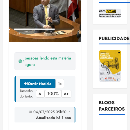
PUBLICIDADE
pessoas lendo esta matéria
🟢
4
agora
🔊
Ouvir Notícia
1x
Tamanho
100%
A-
A+
do texto:
BLOGS
PARCEIROS
📅 04/07/2025 09h20 •
Atualizado há 1 ano
Ellen