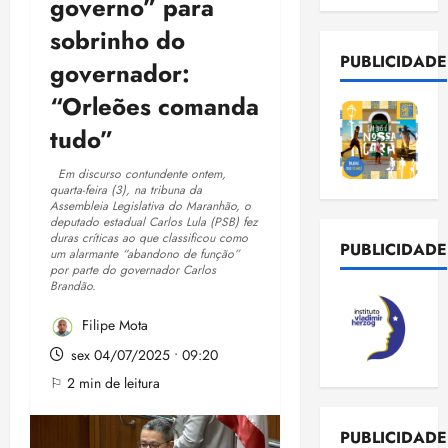
governo” para
sobrinho do
PUBLICIDADE
governador:
“Orleões comanda
tudo”
Em discurso contundente ontem,
quarta-feira (3), na tribuna da
Assembleia Legislativa do Maranhão, o
deputado estadual Carlos Lula (PSB) fez
duras críticas ao que classificou como
PUBLICIDADE
um alarmante “abandono de função”
por parte do governador Carlos
Brandão.
Filipe Mota
sex 04/07/2025 • 09:20
⚐ 2 min de leitura
PUBLICIDADE