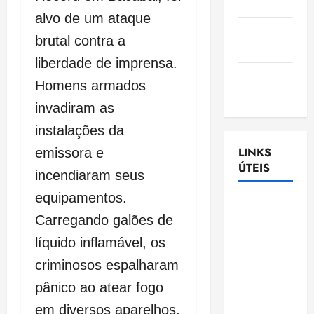
Nascimento
alvo de um ataque
Gazeta
brutal contra a
Ludovicense
liberdade de imprensa.
Tribuna
Homens armados
MA
invadiram as
instalações da
LINKS
emissora e
ÚTEIS
incendiaram seus
equipamentos.
Assembléia
Carregando galões de
Legislativa
do
líquido inflamável, os
Maranhão
criminosos espalharam
Câmara
pânico ao atear fogo
Municipal
em diversos aparelhos.