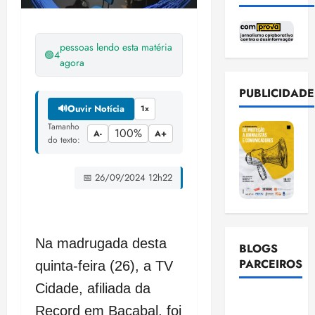
pessoas lendo esta matéria
🟢
4
agora
PUBLICIDADE
🔊
Ouvir Notícia
1x
Tamanho
100%
A-
A+
do texto:
📅 26/09/2024 12h22
Na madrugada desta
BLOGS
PARCEIROS
quinta-feira (26), a TV
Cidade, afiliada da
Ellen
Record em Bacabal, foi