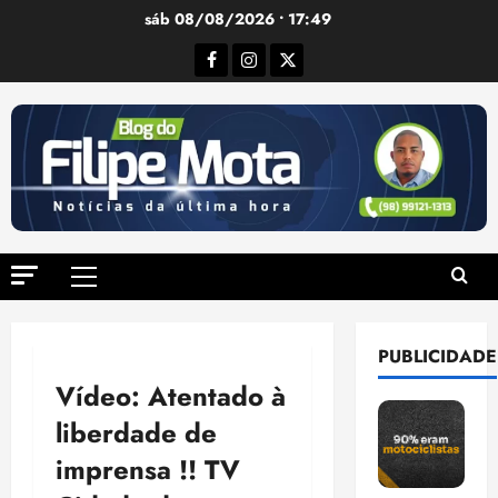
Ir
sáb 08/08/2026 • 17:49
para
Facebook
Instagram
Twitter
o
conteúdo
Menu
principal
PUBLICIDADE
Vídeo: Atentado à
liberdade de
imprensa !! TV