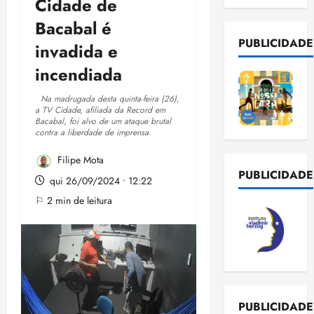
Cidade de
Bacabal é
PUBLICIDADE
invadida e
incendiada
Na madrugada desta quinta-feira (26),
a TV Cidade, afiliada da Record em
Bacabal, foi alvo de um ataque brutal
contra a liberdade de imprensa.
Filipe Mota
PUBLICIDADE
qui 26/09/2024 • 12:22
⚐ 2 min de leitura
PUBLICIDADE