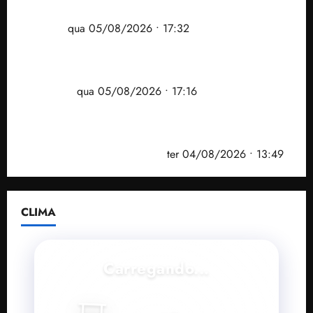
comunidade Novo Horizonte em São José de
Ribamar
qua 05/08/2026 • 17:32
Felipe Camarão tem propostas para recuperar o
desempenho do Ensino Médio e elevar o IDEB no
Maranhão
qua 05/08/2026 • 17:16
Vídeo: Felipe Camarão faz discurso enfático na
convenção do PSB e apresenta Plano de Governo
elaborado por especialistas
ter 04/08/2026 • 13:49
CLIMA
Carregando...