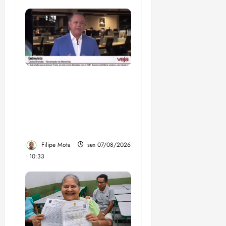
Após ataque covarde ao
STF em entrevista à
Veja, assessoria de
Brandão pede remoção
de vídeos do ar
Filipe Mota
sex 07/08/2026
• 10:33