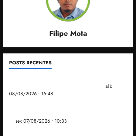
Filipe Mota
POSTS RECENTES
Senador Weverton Rocha diz que é da esquerda,
mas faz regabofe na piscina com a direita
sáb
08/08/2026 • 15:48
Após ataque covarde ao STF em entrevista à Veja,
assessoria de Brandão pede remoção de vídeos do
ar
sex 07/08/2026 • 10:33
Gestão Dr. Julinho evita despejo e regulariza