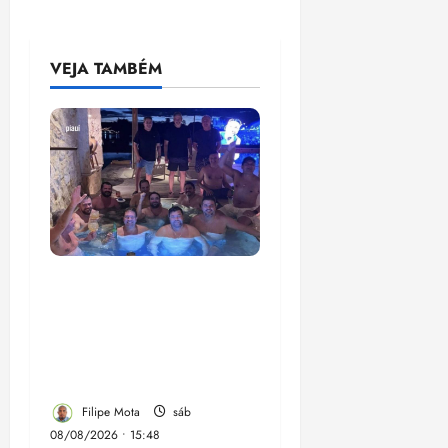
VEJA TAMBÉM
Senador Weverton
Rocha diz que é da
esquerda, mas faz
regabofe na piscina com
a direita
Filipe Mota
sáb
08/08/2026 • 15:48