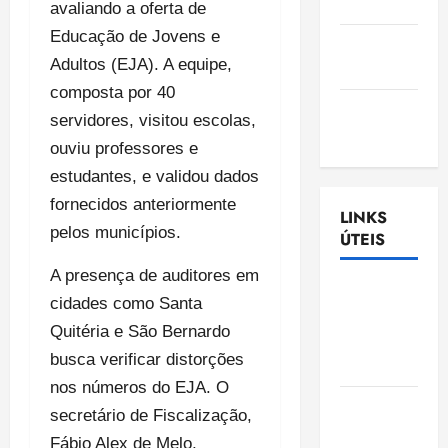
Nascimento
avaliando a oferta de
Educação de Jovens e
Gazeta
Adultos (EJA). A equipe,
Ludovicense
composta por 40
Tribuna
servidores, visitou escolas,
MA
ouviu professores e
estudantes, e validou dados
fornecidos anteriormente
LINKS
pelos municípios.
ÚTEIS
A presença de auditores em
Assembléia
cidades como Santa
Legislativa
Quitéria e São Bernardo
do
busca verificar distorções
Maranhão
nos números do EJA. O
Câmara
secretário de Fiscalização,
Municipal
Fábio Alex de Melo,