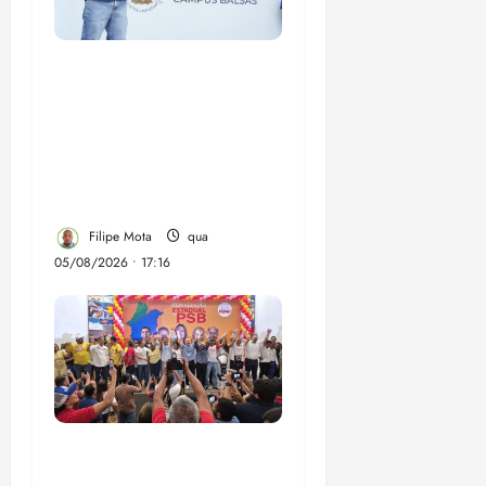
Felipe Camarão tem
propostas para
recuperar o desempenho
do Ensino Médio e
elevar o IDEB no
Maranhão
Filipe Mota
qua
05/08/2026 • 17:16
Vídeo: Felipe Camarão
faz discurso enfático na