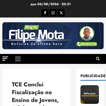
Ir
qua 05/08/2026 • 20:21
para
Facebook
Instagram
Twitter
o
conteúdo
Menu
principal
PUBLICIDADE
TCE Conclui
Fiscalização no
Ensino de Jovens,