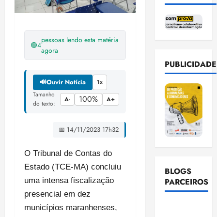
pessoas lendo esta matéria
🟢
4
agora
PUBLICIDADE
🔊
Ouvir Notícia
1x
Tamanho
100%
A-
A+
do texto:
📅 14/11/2023 17h32
O Tribunal de Contas do
Estado (TCE-MA) concluiu
BLOGS
uma intensa fiscalização
PARCEIROS
presencial em dez
Ellen
municípios maranhenses,