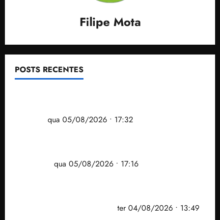
Filipe Mota
POSTS RECENTES
Gestão Dr. Julinho evita despejo e regulariza
comunidade Novo Horizonte em São José de
Ribamar
qua 05/08/2026 • 17:32
Felipe Camarão tem propostas para recuperar o
desempenho do Ensino Médio e elevar o IDEB no
Maranhão
qua 05/08/2026 • 17:16
Vídeo: Felipe Camarão faz discurso enfático na
convenção do PSB e apresenta Plano de Governo
elaborado por especialistas
ter 04/08/2026 • 13:49