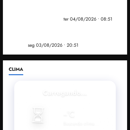
PF mira entorno do senador Weverton Rocha e
prefeito de Paço do Lumiar em nova fase da
Operação Sem Desconto
ter 04/08/2026 • 08:51
Vídeo: André Fufuca é vaiado ao citar Lula durante
convenção que confirmou candidatura de Braide ao
governo
seg 03/08/2026 • 20:51
CLIMA
Carregando...
⏳
--
°C
Buscando clima...