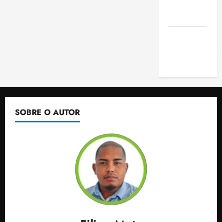
de São
Luis
SLZ HOST
Hospedagem
de Sites
SOBRE O AUTOR