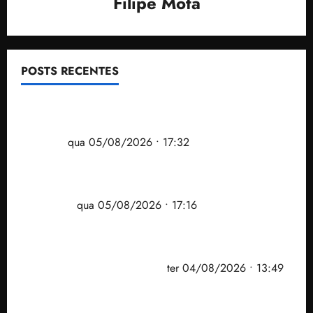
Filipe Mota
POSTS RECENTES
Gestão Dr. Julinho evita despejo e regulariza
comunidade Novo Horizonte em São José de
Ribamar
qua 05/08/2026 • 17:32
Felipe Camarão tem propostas para recuperar o
desempenho do Ensino Médio e elevar o IDEB no
Maranhão
qua 05/08/2026 • 17:16
Vídeo: Felipe Camarão faz discurso enfático na
convenção do PSB e apresenta Plano de Governo
elaborado por especialistas
ter 04/08/2026 • 13:49
PF mira entorno do senador Weverton Rocha e