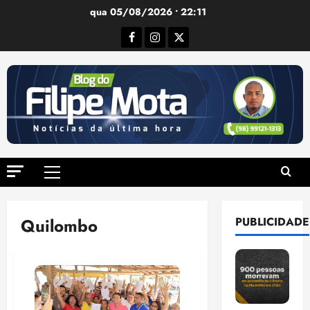
Ir
qua 05/08/2026 • 22:11
para
Facebook
Instagram
Twitter
o
conteúdo
Menu
principal
Quilombo
PUBLICIDADE