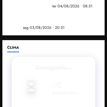
prefeito de Paço do Lumiar em nova fase da
Operação Sem Desconto
ter 04/08/2026 • 08:51
Vídeo: André Fufuca é vaiado ao citar Lula durante
convenção que confirmou candidatura de Braide ao
governo
seg 03/08/2026 • 20:51
CLIMA
Carregando...
⏳
--
°C
Buscando clima...