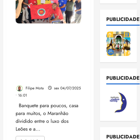
PUBLICIDADE
Enquanto deputados
participam de regabofe em
restaurante de luxo para
apoiar o sobrinho do
governador, Camarão
entrega casas a
quilombolas no interior do
PUBLICIDADE
Maranhão
Filipe Mota
sex 04/07/2025
• 16:01
Banquete para poucos, casa
para muitos, o Maranhão
dividido entre o luxo dos
Leões e a...
PUBLICIDADE