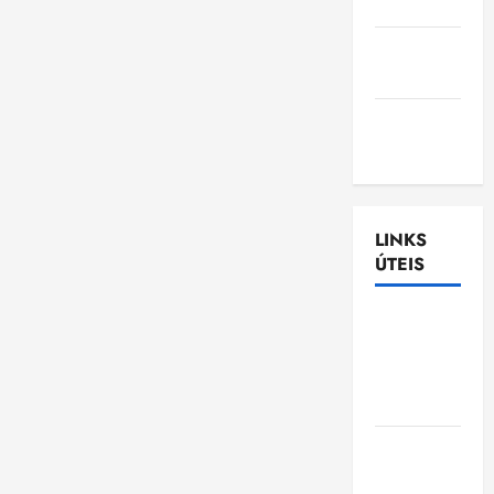
Nascimento
Gazeta
Ludovicense
Tribuna
MA
LINKS
ÚTEIS
Assembléia
Legislativa
do
Maranhão
Câmara
Municipal