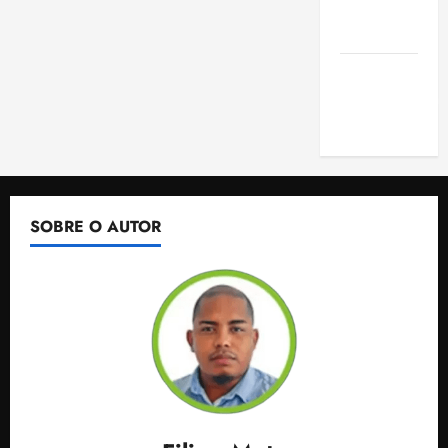
de São
Luis
SLZ HOST
Hospedagem
de Sites
SOBRE O AUTOR