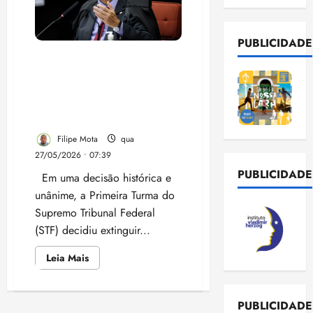
PUBLICIDADE
Dino gigante: Primeira
Turma do STF acaba com
aposentadoria compulsória
como punição a
magistrados
Filipe Mota
qua
27/05/2026 • 07:39
PUBLICIDADE
Em uma decisão histórica e
unânime, a Primeira Turma do
Supremo Tribunal Federal
(STF) decidiu extinguir...
Leia
Leia Mais
mais
sobre
Dino
gigante:
PUBLICIDADE
Primeira