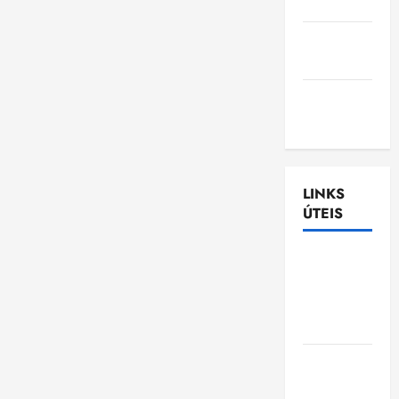
Nascimento
Gazeta
Ludovicense
Tribuna
MA
LINKS
ÚTEIS
Assembléia
Legislativa
do
Maranhão
Câmara
Municipal