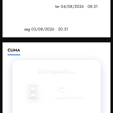
prefeito de Paço do Lumiar em nova fase da
Operação Sem Desconto
ter 04/08/2026 • 08:51
Vídeo: André Fufuca é vaiado ao citar Lula durante
convenção que confirmou candidatura de Braide ao
governo
seg 03/08/2026 • 20:51
CLIMA
Carregando...
⏳
--
°C
Buscando clima...