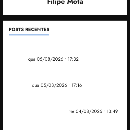
Filipe Mota
POSTS RECENTES
Gestão Dr. Julinho evita despejo e regulariza
comunidade Novo Horizonte em São José de
Ribamar
qua 05/08/2026 • 17:32
Felipe Camarão tem propostas para recuperar o
desempenho do Ensino Médio e elevar o IDEB no
Maranhão
qua 05/08/2026 • 17:16
Vídeo: Felipe Camarão faz discurso enfático na
convenção do PSB e apresenta Plano de Governo
elaborado por especialistas
ter 04/08/2026 • 13:49
PF mira entorno do senador Weverton Rocha e