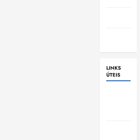
Nascimento
Gazeta
Ludovicense
Tribuna
MA
LINKS
ÚTEIS
Assembléia
Legislativa
do
Maranhão
Câmara
Municipal