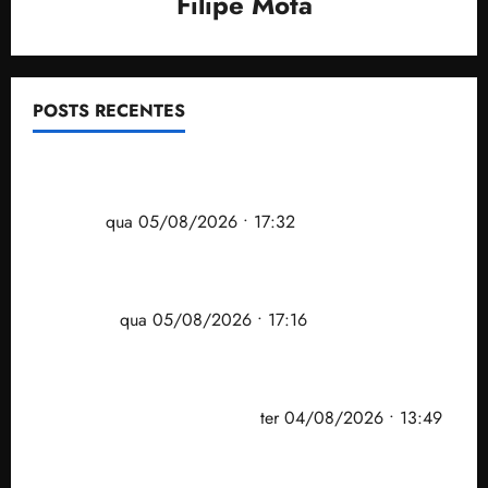
Filipe Mota
POSTS RECENTES
Gestão Dr. Julinho evita despejo e regulariza
comunidade Novo Horizonte em São José de
Ribamar
qua 05/08/2026 • 17:32
Felipe Camarão tem propostas para recuperar o
desempenho do Ensino Médio e elevar o IDEB no
Maranhão
qua 05/08/2026 • 17:16
Vídeo: Felipe Camarão faz discurso enfático na
convenção do PSB e apresenta Plano de Governo
elaborado por especialistas
ter 04/08/2026 • 13:49
PF mira entorno do senador Weverton Rocha e