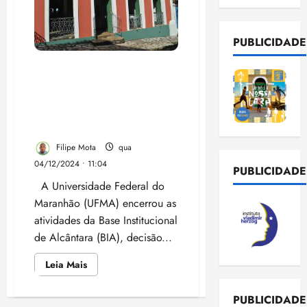
PUBLICIDADE
Reitoria da UFMA encerra
Base Institucional em
Alcântara, gerando
indignação na comunidade
acadêmica
Filipe Mota
qua
04/12/2024 • 11:04
PUBLICIDADE
A Universidade Federal do
Maranhão (UFMA) encerrou as
atividades da Base Institucional
de Alcântara (BIA), decisão...
Leia
Leia Mais
mais
sobre
Reitoria
PUBLICIDADE
da