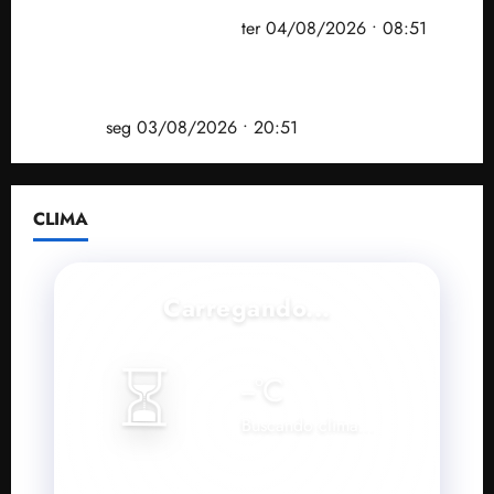
prefeito de Paço do Lumiar em nova fase da
Operação Sem Desconto
ter 04/08/2026 • 08:51
Vídeo: André Fufuca é vaiado ao citar Lula durante
convenção que confirmou candidatura de Braide ao
governo
seg 03/08/2026 • 20:51
CLIMA
Carregando...
⏳
--
°C
Buscando clima...