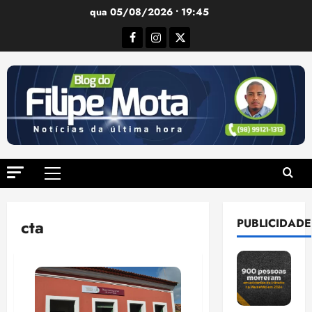
Ir
qua 05/08/2026 • 19:45
para
Facebook
Instagram
Twitter
o
conteúdo
Menu
principal
cta
PUBLICIDADE