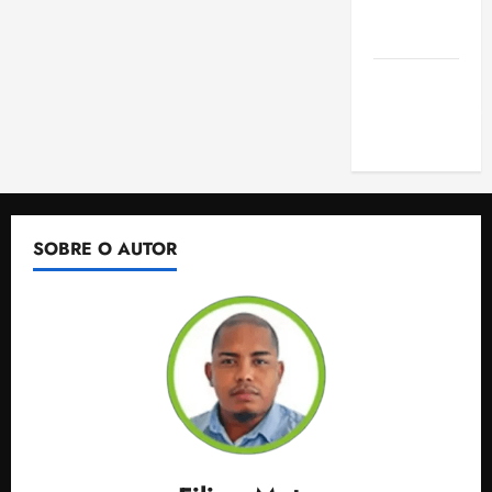
de São
Luis
SLZ HOST
Hospedagem
de Sites
SOBRE O AUTOR