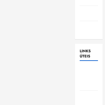
Nascimento
Gazeta
Ludovicense
Tribuna
MA
LINKS
ÚTEIS
Assembléia
Legislativa
do
Maranhão
Câmara
Municipal