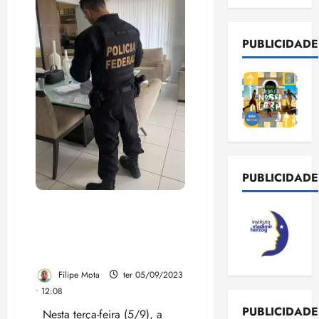
PUBLICIDADE
PUBLICIDADE
Polícia Federal Combate
Desvio de Recursos na
Pandemia em Senador La
Rocque/MA
Filipe Mota
ter 05/09/2023
• 12:08
PUBLICIDADE
Nesta terça-feira (5/9), a