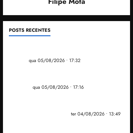
Filipe Mota
POSTS RECENTES
Gestão Dr. Julinho evita despejo e regulariza
comunidade Novo Horizonte em São José de
Ribamar
qua 05/08/2026 • 17:32
Felipe Camarão tem propostas para recuperar o
desempenho do Ensino Médio e elevar o IDEB no
Maranhão
qua 05/08/2026 • 17:16
Vídeo: Felipe Camarão faz discurso enfático na
convenção do PSB e apresenta Plano de Governo
elaborado por especialistas
ter 04/08/2026 • 13:49
PF mira entorno do senador Weverton Rocha e