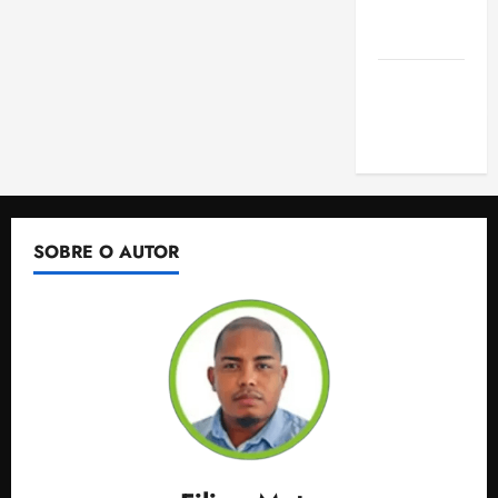
de São
Luis
SLZ HOST
Hospedagem
de Sites
SOBRE O AUTOR