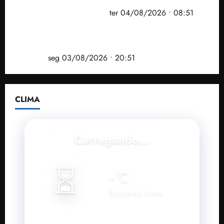
prefeito de Paço do Lumiar em nova fase da
Operação Sem Desconto
ter 04/08/2026 • 08:51
Vídeo: André Fufuca é vaiado ao citar Lula durante
convenção que confirmou candidatura de Braide ao
governo
seg 03/08/2026 • 20:51
CLIMA
Carregando...
⏳
--
°C
Buscando clima...