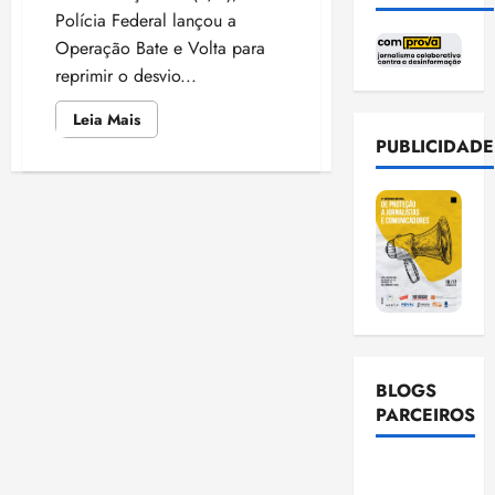
Polícia Federal lançou a
Operação Bate e Volta para
reprimir o desvio...
Leia
Leia Mais
mais
PUBLICIDADE
sobre
Polícia
Federal
Combate
Desvio
de
Recursos
na
Pandemia
em
Senador
La
Rocque/MA
BLOGS
PARCEIROS
Ellen