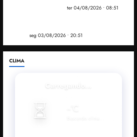
prefeito de Paço do Lumiar em nova fase da
Operação Sem Desconto
ter 04/08/2026 • 08:51
Vídeo: André Fufuca é vaiado ao citar Lula durante
convenção que confirmou candidatura de Braide ao
governo
seg 03/08/2026 • 20:51
CLIMA
Carregando...
⏳
--
°C
Buscando clima...