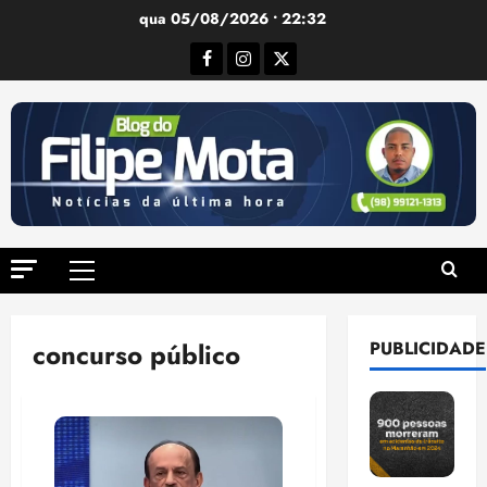
Ir
qua 05/08/2026 • 22:32
para
Facebook
Instagram
Twitter
o
conteúdo
Menu
principal
concurso público
PUBLICIDADE