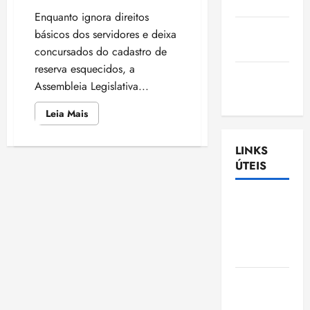
Nascimento
Enquanto ignora direitos
Gazeta
básicos dos servidores e deixa
Ludovicense
concursados do cadastro de
reserva esquecidos, a
Tribuna
Assembleia Legislativa...
MA
Leia
Leia Mais
mais
sobre
Sindicato
LINKS
denuncia:
Alema
ÚTEIS
torra
R$
31
milhões
Assembléia
com
Legislativa
flores
e
do
propaganda,
enquanto
Maranhão
servidores
passam
aperto
Câmara
e
concursados
Municipal
são