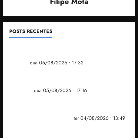
Filipe Mota
POSTS RECENTES
Gestão Dr. Julinho evita despejo e regulariza
comunidade Novo Horizonte em São José de
Ribamar
qua 05/08/2026 • 17:32
Felipe Camarão tem propostas para recuperar o
desempenho do Ensino Médio e elevar o IDEB no
Maranhão
qua 05/08/2026 • 17:16
Vídeo: Felipe Camarão faz discurso enfático na
convenção do PSB e apresenta Plano de Governo
elaborado por especialistas
ter 04/08/2026 • 13:49
PF mira entorno do senador Weverton Rocha e