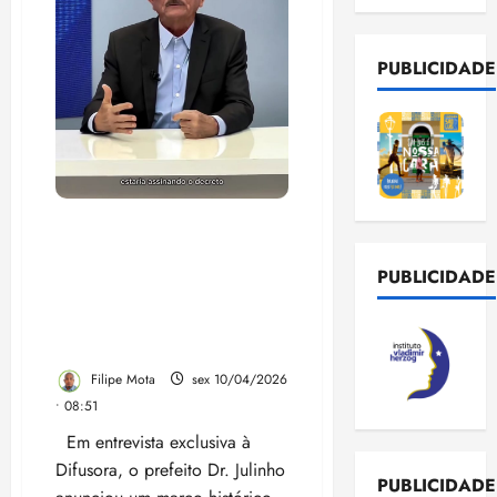
PUBLICIDADE
Vídeo: Dr. Julinho destaca
assinatura do maior
concurso público de São
PUBLICIDADE
José de Ribamar e
esclarece fake news sobre
fardamento
Filipe Mota
sex 10/04/2026
• 08:51
Em entrevista exclusiva à
Difusora, o prefeito Dr. Julinho
PUBLICIDADE