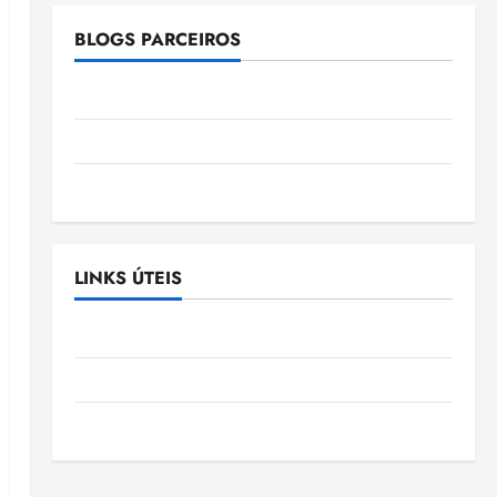
BLOGS PARCEIROS
Ellen Nascimento
Gazeta Ludovicense
Tribuna MA
LINKS ÚTEIS
Assembléia Legislativa do Maranhão
Câmara Municipal de São Luis
SLZ HOST Hospedagem de Sites