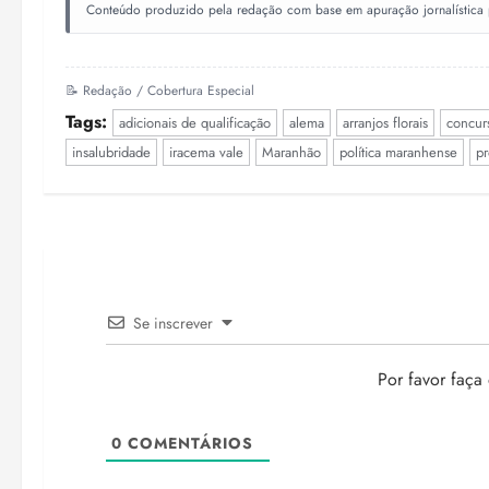
Conteúdo produzido pela redação com base em apuração jornalística pr
📝 Redação / Cobertura Especial
Tags:
adicionais de qualificação
alema
arranjos florais
concur
insalubridade
iracema vale
Maranhão
política maranhense
pr
Se inscrever
Por favor faça
0
COMENTÁRIOS