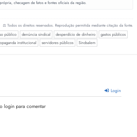
ópria, checagem de fatos e fontes oficiais da região.
⚖️ Todos os direitos reservados. Reprodução permitida mediante citação da fonte.
so público
denúncia sindical
desperdício de dinheiro
gastos públicos
opaganda institucional
servidores públicos
Sindsalem
Login
 o login para comentar