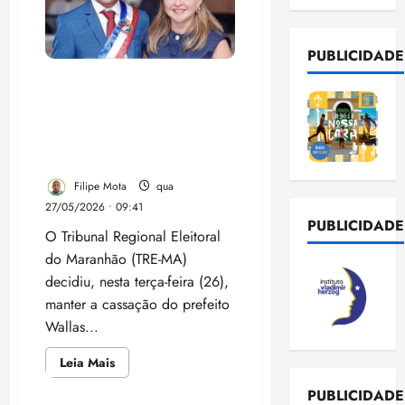
PUBLICIDADE
TRE mantém cassação de
prefeito e vice de São
Benedito do Rio Preto por
abuso de poder e
determina novas eleições
Filipe Mota
qua
27/05/2026 • 09:41
PUBLICIDADE
O Tribunal Regional Eleitoral
do Maranhão (TRE-MA)
decidiu, nesta terça-feira (26),
manter a cassação do prefeito
Wallas...
Leia
Leia Mais
mais
sobre
PUBLICIDADE
TRE