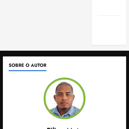
de São
Luis
SLZ HOST
Hospedagem
de Sites
SOBRE O AUTOR