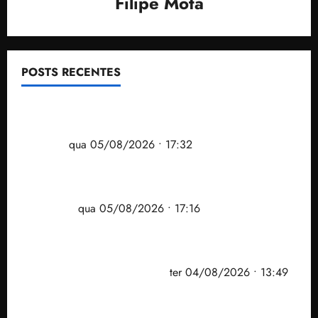
Filipe Mota
POSTS RECENTES
Gestão Dr. Julinho evita despejo e regulariza
comunidade Novo Horizonte em São José de
Ribamar
qua 05/08/2026 • 17:32
Felipe Camarão tem propostas para recuperar o
desempenho do Ensino Médio e elevar o IDEB no
Maranhão
qua 05/08/2026 • 17:16
Vídeo: Felipe Camarão faz discurso enfático na
convenção do PSB e apresenta Plano de Governo
elaborado por especialistas
ter 04/08/2026 • 13:49
PF mira entorno do senador Weverton Rocha e