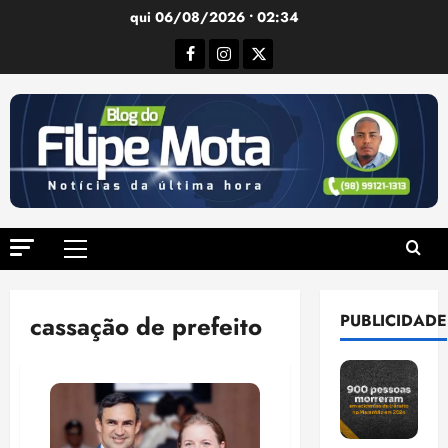
Ir
qui 06/08/2026 • 02:34
para
Facebook
Instagram
Twitter
o
conteúdo
Menu
principal
cassação de prefeito
PUBLICIDADE