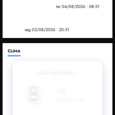
prefeito de Paço do Lumiar em nova fase da
Operação Sem Desconto
ter 04/08/2026 • 08:51
Vídeo: André Fufuca é vaiado ao citar Lula durante
convenção que confirmou candidatura de Braide ao
governo
seg 03/08/2026 • 20:51
CLIMA
Carregando...
⏳
--
°C
Buscando clima...