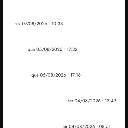
Após ataque covarde ao STF em entrevista à Veja,
assessoria de Brandão pede remoção de vídeos do
ar
sex 07/08/2026 • 10:33
Gestão Dr. Julinho evita despejo e regulariza
comunidade Novo Horizonte em São José de
Ribamar
qua 05/08/2026 • 17:32
Felipe Camarão tem propostas para recuperar o
desempenho do Ensino Médio e elevar o IDEB no
Maranhão
qua 05/08/2026 • 17:16
Vídeo: Felipe Camarão faz discurso enfático na
convenção do PSB e apresenta Plano de Governo
elaborado por especialistas
ter 04/08/2026 • 13:49
PF mira entorno do senador Weverton Rocha e
prefeito de Paço do Lumiar em nova fase da
Operação Sem Desconto
ter 04/08/2026 • 08:51