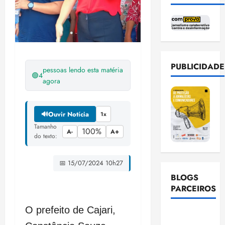
PUBLICIDADE
pessoas lendo esta matéria
🟢
4
agora
🔊
Ouvir Notícia
1x
Tamanho
100%
A-
A+
do texto:
📅 15/07/2024 10h27
BLOGS
PARCEIROS
O prefeito de Cajari,
Ellen