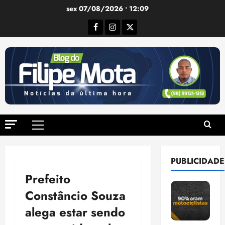
Ir
sex 07/08/2026 • 12:09
para
Facebook
Instagram
Twitter
o
conteúdo
Menu
principal
PUBLICIDADE
Prefeito
Constâncio Souza
alega estar sendo