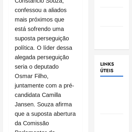
Constâncio Souza,
Nascimento
confessou a aliados
Gazeta
mais próximos que
Ludovicense
está sofrendo uma
Tribuna
suposta perseguição
MA
política. O líder dessa
alegada perseguição
LINKS
seria o deputado
ÚTEIS
Osmar Filho,
juntamente com a pré-
Assembléia
Legislativa
candidata Camilla
do
Jansen. Souza afirma
Maranhão
que a suposta abertura
Câmara
da Comissão
Municipal