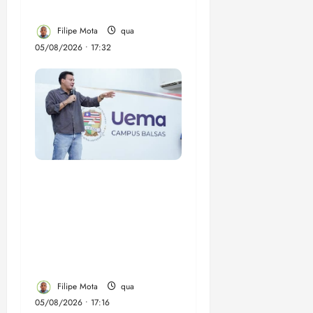
de Ribamar
Filipe Mota
qua
05/08/2026 • 17:32
Felipe Camarão tem
propostas para
recuperar o desempenho
do Ensino Médio e
elevar o IDEB no
Maranhão
Filipe Mota
qua
05/08/2026 • 17:16