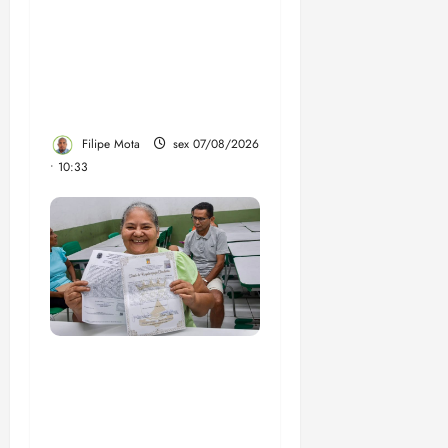
Após ataque covarde ao
STF em entrevista à
Veja, assessoria de
Brandão pede remoção
de vídeos do ar
Filipe Mota
sex 07/08/2026
• 10:33
Gestão Dr. Julinho evita
despejo e regulariza
comunidade Novo
Horizonte em São José