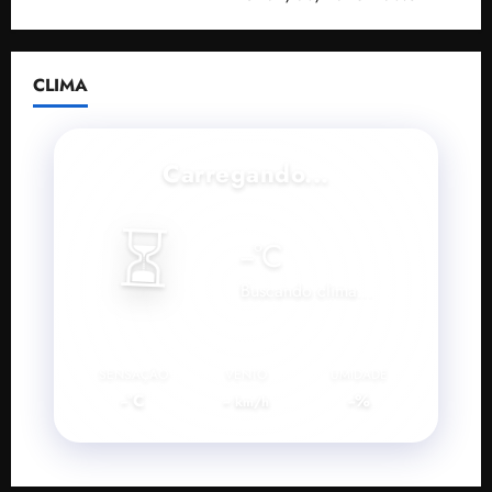
CLIMA
Carregando...
⏳
--
°C
Buscando clima...
SENSAÇÃO
VENTO
UMIDADE
--°C
--
--%
km/h