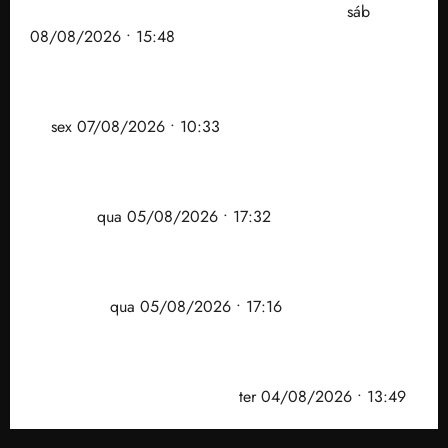
mas faz regabofe na piscina com a direita
sáb
08/08/2026 • 15:48
Após ataque covarde ao STF em entrevista à Veja,
assessoria de Brandão pede remoção de vídeos do
ar
sex 07/08/2026 • 10:33
Gestão Dr. Julinho evita despejo e regulariza
comunidade Novo Horizonte em São José de
Ribamar
qua 05/08/2026 • 17:32
Felipe Camarão tem propostas para recuperar o
desempenho do Ensino Médio e elevar o IDEB no
Maranhão
qua 05/08/2026 • 17:16
Vídeo: Felipe Camarão faz discurso enfático na
convenção do PSB e apresenta Plano de Governo
elaborado por especialistas
ter 04/08/2026 • 13:49