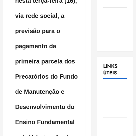
nesta terça-feira (16),
Nascimento
Gazeta
via rede social, a
Ludovicense
previsão para o
Tribuna
MA
pagamento da
primeira parcela dos
LINKS
ÚTEIS
Precatórios do Fundo
Assembléia
de Manutenção e
Legislativa
do
Desenvolvimento do
Maranhão
Ensino Fundamental
Câmara
Municipal