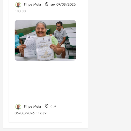
Filipe Mota
sex 07/08/2026
• 10:33
Gestão Dr. Julinho evita
despejo e regulariza
comunidade Novo
Horizonte em São José
de Ribamar
Filipe Mota
qua
05/08/2026 • 17:32