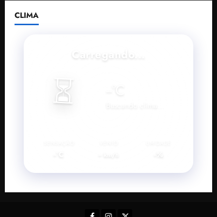
CLIMA
Carregando...
⏳
--
°C
Buscando clima...
SENSAÇÃO
VENTO
UMIDADE
--°C
--
--%
km/h
Facebook
Instagram
Twitter