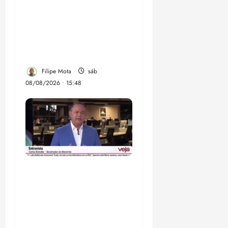
Senador Weverton
Rocha diz que é da
esquerda, mas faz
regabofe na piscina com
a direita
Filipe Mota
sáb
08/08/2026 • 15:48
Após ataque covarde ao
STF em entrevista à
Veja, assessoria de
Brandão pede remoção
de vídeos do ar