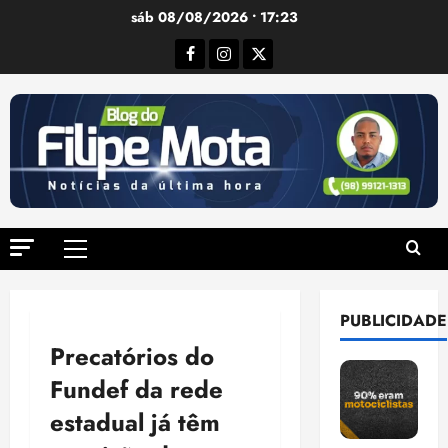
Ir
sáb 08/08/2026 • 17:23
para
Facebook
Instagram
Twitter
o
conteúdo
Menu
principal
PUBLICIDADE
Precatórios do
Fundef da rede
estadual já têm