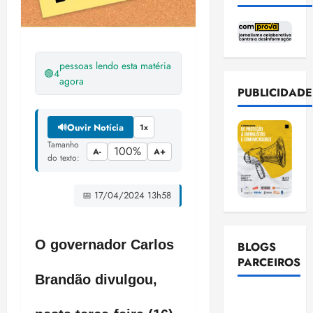
pessoas lendo esta matéria
🟢
4
agora
PUBLICIDADE
🔊
Ouvir Notícia
1x
Tamanho
100%
A-
A+
do texto:
📅 17/04/2024 13h58
O governador Carlos
BLOGS
PARCEIROS
Brandão divulgou,
Ellen