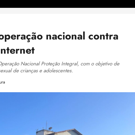
 operação nacional contra
internet
a Operação Nacional Proteção Integral, com o objetivo de
exual de crianças e adolescentes.
ura