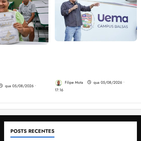
Felipe Camarão tem propostas
linho evita
para recuperar o desempenho
gulariza
do Ensino Médio e elevar o
Novo Horizonte
IDEB no Maranhão
 de Ribamar
Filipe Mota
qua 05/08/2026 •
qua 05/08/2026 •
17:16
POSTS RECENTES