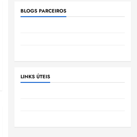
BLOGS PARCEIROS
Ellen Nascimento
Gazeta Ludovicense
Tribuna MA
LINKS ÚTEIS
Assembléia Legislativa do Maranhão
Câmara Municipal de São Luis
SLZ HOST Hospedagem de Sites