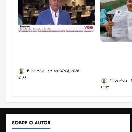
Após ataque covarde ao STF
em entrevista à Veja,
Gestão Dr. Ju
assessoria de Brandão pede
despejo e re
remoção de vídeos do ar
comunidade 
em São José
Filipe Mota
sex 07/08/2026 •
10:33
Filipe Mota
17:32
SOBRE O AUTOR