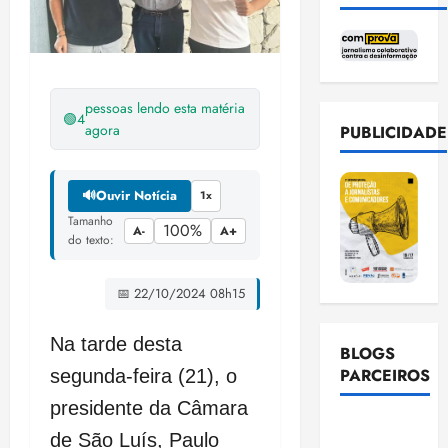
pessoas lendo esta matéria
🟢
4
agora
PUBLICIDADE
🔊
Ouvir Notícia
1x
Tamanho
100%
A-
A+
do texto:
📅 22/10/2024 08h15
Na tarde desta
BLOGS
PARCEIROS
segunda-feira (21), o
presidente da Câmara
Ellen
de São Luís, Paulo