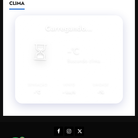
CLIMA
Carregando...
⏳
--
°C
Buscando clima...
SENSAÇÃO
VENTO
UMIDADE
--°C
--
--%
km/h
Facebook
Instagram
Twitter