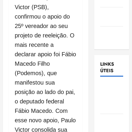
Nascimento
Victor (PSB),
Gazeta
confirmou o apoio do
Ludovicense
25º vereador ao seu
Tribuna
projeto de reeleição. O
MA
mais recente a
declarar apoio foi Fábio
Macedo Filho
LINKS
ÚTEIS
(Podemos), que
manifestou sua
Assembléia
posição ao lado do pai,
Legislativa
do
o deputado federal
Maranhão
Fábio Macedo. Com
Câmara
esse novo apoio, Paulo
Municipal
Victor consolida sua