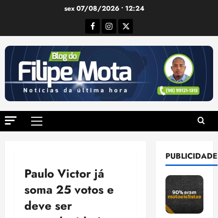
Ir
sex 07/08/2026 • 12:24
para
Facebook
Instagram
Twitter
o
conteúdo
Menu
principal
PUBLICIDADE
Paulo Victor já
soma 25 votos e
deve ser