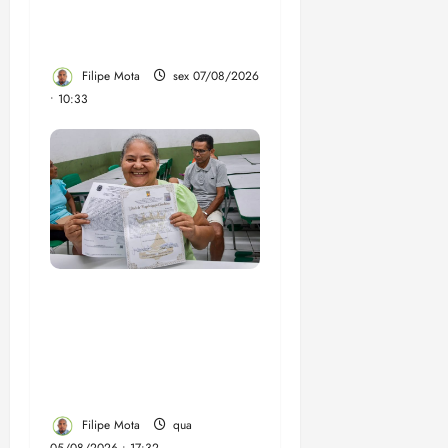
Brandão pede remoção
de vídeos do ar
Filipe Mota
sex 07/08/2026
• 10:33
Gestão Dr. Julinho evita
despejo e regulariza
comunidade Novo
Horizonte em São José
de Ribamar
Filipe Mota
qua