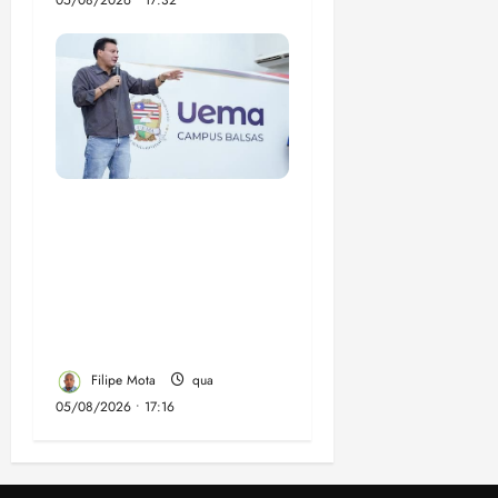
05/08/2026 • 17:32
Felipe Camarão tem
propostas para
recuperar o desempenho
do Ensino Médio e
elevar o IDEB no
Maranhão
Filipe Mota
qua
05/08/2026 • 17:16