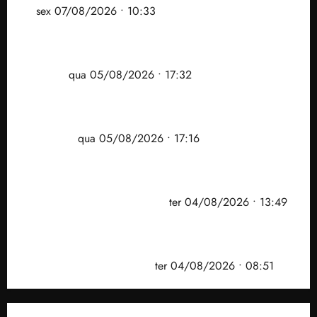
ar
sex 07/08/2026 • 10:33
Gestão Dr. Julinho evita despejo e regulariza
comunidade Novo Horizonte em São José de
Ribamar
qua 05/08/2026 • 17:32
Felipe Camarão tem propostas para recuperar o
desempenho do Ensino Médio e elevar o IDEB no
Maranhão
qua 05/08/2026 • 17:16
Vídeo: Felipe Camarão faz discurso enfático na
convenção do PSB e apresenta Plano de Governo
elaborado por especialistas
ter 04/08/2026 • 13:49
PF mira entorno do senador Weverton Rocha e
prefeito de Paço do Lumiar em nova fase da
Operação Sem Desconto
ter 04/08/2026 • 08:51