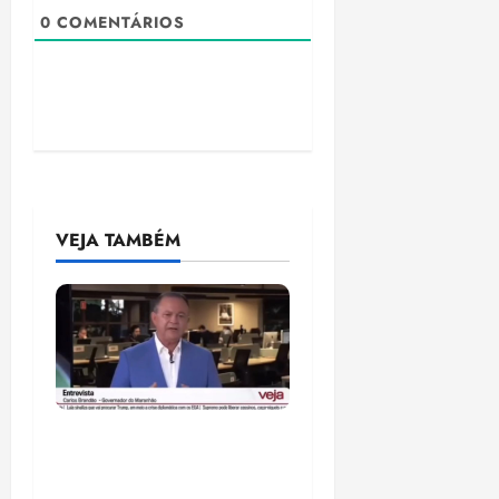
0
COMENTÁRIOS
VEJA TAMBÉM
Após ataque covarde ao
STF em entrevista à
Veja, assessoria de