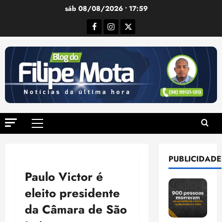
Ir
sáb 08/08/2026 • 17:59
para
Facebook
Instagram
Twitter
o
conteúdo
Menu
principal
PUBLICIDADE
Paulo Victor é
eleito presidente
da Câmara de São