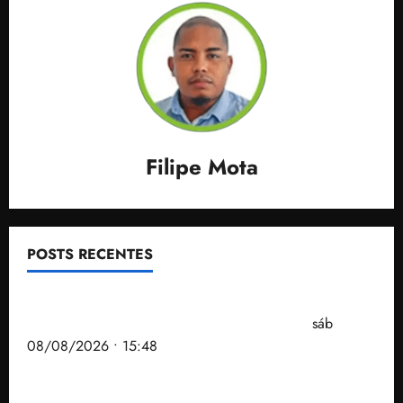
Filipe Mota
POSTS RECENTES
Senador Weverton Rocha diz que é da esquerda,
mas faz regabofe na piscina com a direita
sáb
08/08/2026 • 15:48
Após ataque covarde ao STF em entrevista à Veja,