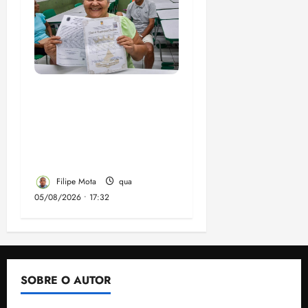
Gestão Dr. Julinho evita
despejo e regulariza
comunidade Novo
Horizonte em São José
de Ribamar
Filipe Mota
qua
05/08/2026 • 17:32
SOBRE O AUTOR