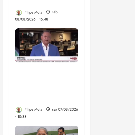
a direita
Filipe Mota
sáb
08/08/2026 • 15:48
Após ataque covarde ao
STF em entrevista à
Veja, assessoria de
Brandão pede remoção
de vídeos do ar
Filipe Mota
sex 07/08/2026
• 10:33