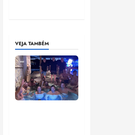
VEJA TAMBÉM
Senador Weverton
Rocha diz que é da
esquerda, mas faz
regabofe na piscina com