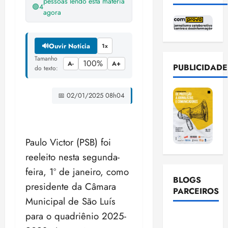
pessoas lendo esta matéria
🟢
4
agora
🔊
Ouvir Notícia
1x
Tamanho
100%
A-
A+
PUBLICIDADE
do texto:
📅 02/01/2025 08h04
Paulo Victor (PSB) foi
reeleito nesta segunda-
feira, 1º de janeiro, como
BLOGS
presidente da Câmara
PARCEIROS
Municipal de São Luís
para o quadriênio 2025-
Ellen