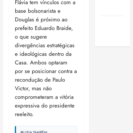
Flávia tem vínculos com a
de São
Luis
base bolsonarista e
Douglas é próximo ao
SLZ HOST
prefeito Eduardo Braide,
Hospedagem
o que sugere
de Sites
divergências estratégicas
e ideológicas dentro da
Casa. Ambos optaram
por se posicionar contra a
recondução de Paulo
Victor, mas não
comprometeram a vitória
expressiva do presidente
reeleito.
📖 LEIA TAMBÉM: