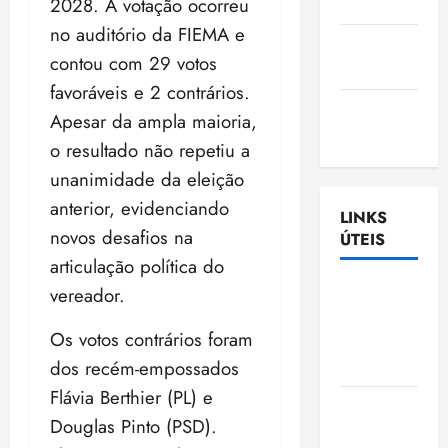
2028. A votação ocorreu
Nascimento
no auditório da FIEMA e
Gazeta
contou com 29 votos
Ludovicense
favoráveis e 2 contrários.
Tribuna
Apesar da ampla maioria,
MA
o resultado não repetiu a
unanimidade da eleição
anterior, evidenciando
LINKS
novos desafios na
ÚTEIS
articulação política do
Assembléia
vereador.
Legislativa
Os votos contrários foram
do
Maranhão
dos recém-empossados
Flávia Berthier (PL) e
Câmara
Douglas Pinto (PSD).
Municipal