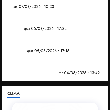
assessoria de Brandão pede remoção de vídeos do
ar
sex 07/08/2026 • 10:33
Gestão Dr. Julinho evita despejo e regulariza
comunidade Novo Horizonte em São José de
Ribamar
qua 05/08/2026 • 17:32
Felipe Camarão tem propostas para recuperar o
desempenho do Ensino Médio e elevar o IDEB no
Maranhão
qua 05/08/2026 • 17:16
Vídeo: Felipe Camarão faz discurso enfático na
convenção do PSB e apresenta Plano de Governo
elaborado por especialistas
ter 04/08/2026 • 13:49
CLIMA