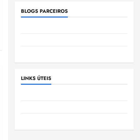
BLOGS PARCEIROS
Ellen Nascimento
Gazeta Ludovicense
Tribuna MA
LINKS ÚTEIS
Assembléia Legislativa do Maranhão
Câmara Municipal de São Luis
SLZ HOST Hospedagem de Sites