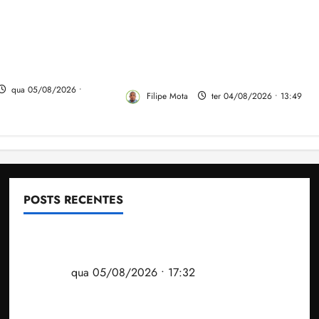
Vídeo: Felipe Camarão faz
rão tem propostas
discurso enfático na convenção
rar o desempenho
do PSB e apresenta Plano de
dio e elevar o
Governo elaborado por
ranhão
especialistas
qua 05/08/2026 •
Filipe Mota
ter 04/08/2026 • 13:49
POSTS RECENTES
Gestão Dr. Julinho evita despejo e regulariza
comunidade Novo Horizonte em São José de
Ribamar
qua 05/08/2026 • 17:32
Felipe Camarão tem propostas para recuperar o
desempenho do Ensino Médio e elevar o IDEB no