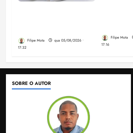
Felipe Cama
Gestão Dr. Julinho evita
para recupe
despejo e regulariza
do Ensino Mé
comunidade Novo Horizonte
IDEB no Ma
em São José de Ribamar
Filipe Mota
Filipe Mota
qua 05/08/2026 •
17:16
17:32
SOBRE O AUTOR