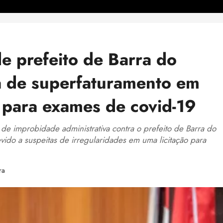
 prefeito de Barra do
a de superfaturamento em
 para exames de covid-19
e improbidade administrativa contra o prefeito de Barra do
vido a suspeitas de irregularidades em uma licitação para
ra