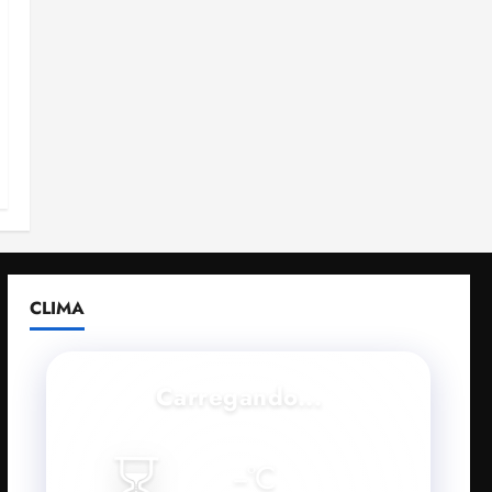
CLIMA
Carregando...
⏳
--
°C