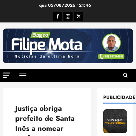
Ir
qua 05/08/2026 • 21:46
para
Facebook
Instagram
Twitter
o
conteúdo
Menu
principal
PUBLICIDADE
Justiça obriga
prefeito de Santa
Inês a nomear