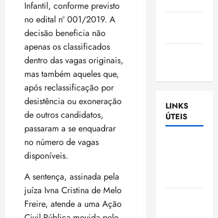
Nascimento
Infantil, conforme previsto
no edital nº 001/2019. A
Gazeta
decisão beneficia não
Ludovicense
apenas os classificados
Tribuna
dentro das vagas originais,
MA
mas também aqueles que,
após reclassificação por
desistência ou exoneração
LINKS
de outros candidatos,
ÚTEIS
passaram a se enquadrar
no número de vagas
Assembléia
Legislativa
disponíveis.
do
A sentença, assinada pela
Maranhão
juíza Ivna Cristina de Melo
Câmara
Freire, atende a uma Ação
Municipal
Civil Pública movida pelo