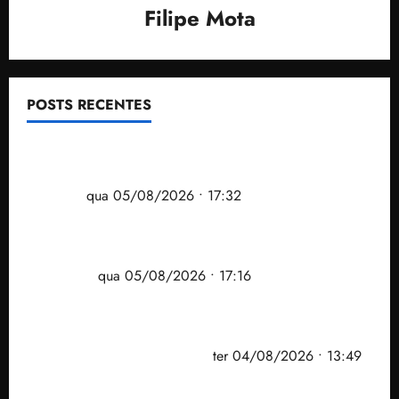
Filipe Mota
POSTS RECENTES
Gestão Dr. Julinho evita despejo e regulariza
comunidade Novo Horizonte em São José de
Ribamar
qua 05/08/2026 • 17:32
Felipe Camarão tem propostas para recuperar o
desempenho do Ensino Médio e elevar o IDEB no
Maranhão
qua 05/08/2026 • 17:16
Vídeo: Felipe Camarão faz discurso enfático na
convenção do PSB e apresenta Plano de Governo
elaborado por especialistas
ter 04/08/2026 • 13:49
PF mira entorno do senador Weverton Rocha e