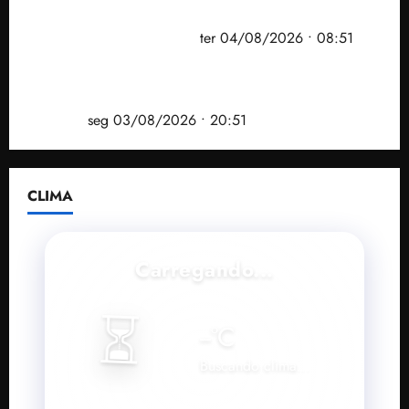
prefeito de Paço do Lumiar em nova fase da
Operação Sem Desconto
ter 04/08/2026 • 08:51
Vídeo: André Fufuca é vaiado ao citar Lula durante
convenção que confirmou candidatura de Braide ao
governo
seg 03/08/2026 • 20:51
CLIMA
Carregando...
⏳
--
°C
Buscando clima...