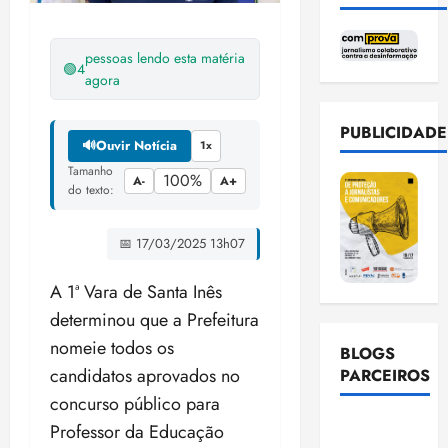
pessoas lendo esta matéria
🟢
4
agora
PUBLICIDADE
🔊
Ouvir Notícia
1x
Tamanho
100%
A-
A+
do texto:
📅 17/03/2025 13h07
A 1ª Vara de Santa Inês
determinou que a Prefeitura
nomeie todos os
BLOGS
candidatos aprovados no
PARCEIROS
concurso público para
Ellen
Professor da Educação