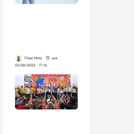
Felipe Camarão tem
propostas para
recuperar o desempenho
do Ensino Médio e
elevar o IDEB no
Maranhão
Filipe Mota
qua
05/08/2026 • 17:16
Vídeo: Felipe Camarão
faz discurso enfático na
convenção do PSB e