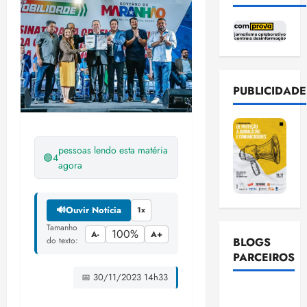
PUBLICIDADE
pessoas lendo esta matéria
🟢
4
agora
🔊
Ouvir Notícia
1x
Tamanho
100%
A-
A+
do texto:
BLOGS
PARCEIROS
📅 30/11/2023 14h33
Ellen