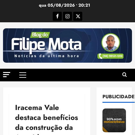
Ir
qua 05/08/2026 • 20:21
para
Facebook
Instagram
Twitter
o
conteúdo
Menu
principal
PUBLICIDADE
Iracema Vale
destaca benefícios
da construção da