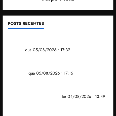
POSTS RECENTES
Gestão Dr. Julinho evita despejo e regulariza
comunidade Novo Horizonte em São José de
Ribamar
qua 05/08/2026 • 17:32
Felipe Camarão tem propostas para recuperar o
desempenho do Ensino Médio e elevar o IDEB no
Maranhão
qua 05/08/2026 • 17:16
Vídeo: Felipe Camarão faz discurso enfático na
convenção do PSB e apresenta Plano de Governo
elaborado por especialistas
ter 04/08/2026 • 13:49
PF mira entorno do senador Weverton Rocha e
prefeito de Paço do Lumiar em nova fase da