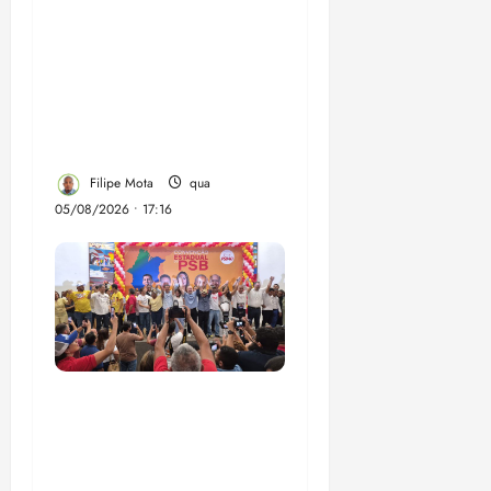
Felipe Camarão tem
propostas para
recuperar o desempenho
do Ensino Médio e
elevar o IDEB no
Maranhão
Filipe Mota
qua
05/08/2026 • 17:16
Vídeo: Felipe Camarão
faz discurso enfático na
convenção do PSB e
apresenta Plano de