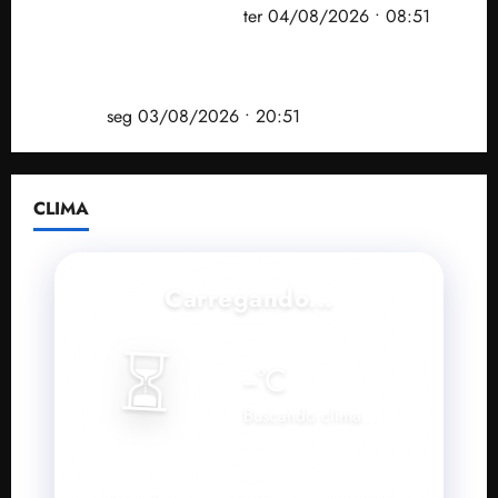
Operação Sem Desconto
ter 04/08/2026 • 08:51
Vídeo: André Fufuca é vaiado ao citar Lula durante
convenção que confirmou candidatura de Braide ao
governo
seg 03/08/2026 • 20:51
CLIMA
Carregando...
⏳
--
°C
Buscando clima...