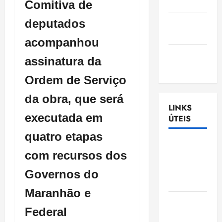
Nascimento
Comitiva de
Gazeta
deputados
Ludovicense
acompanhou
Tribuna
assinatura da
MA
Ordem de Serviço
da obra, que será
LINKS
executada em
ÚTEIS
quatro etapas
Assembléia
com recursos dos
Legislativa
do
Governos do
Maranhão
Maranhão e
Câmara
Federal
Municipal