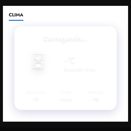
CLIMA
Carregando...
⏳
--
°C
Buscando clima...
SENSAÇÃO
VENTO
UMIDADE
--°C
--
--%
km/h