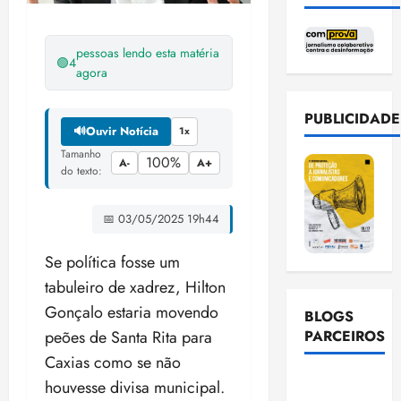
pessoas lendo esta matéria
🟢
4
agora
PUBLICIDADE
🔊
Ouvir Notícia
1x
Tamanho
100%
A-
A+
do texto:
📅 03/05/2025 19h44
Se política fosse um
tabuleiro de xadrez, Hilton
Gonçalo estaria movendo
BLOGS
peões de Santa Rita para
PARCEIROS
Caxias como se não
Ellen
houvesse divisa municipal.