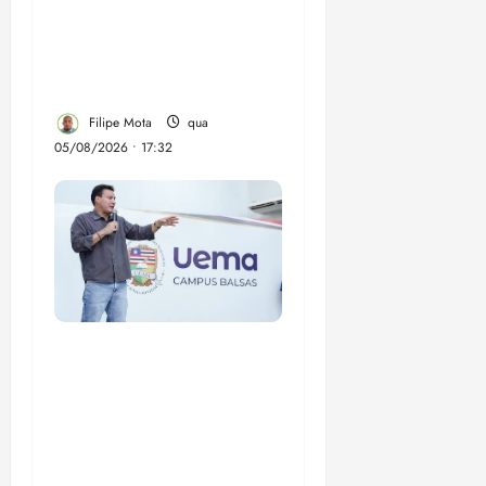
despejo e regulariza
comunidade Novo
Horizonte em São José
de Ribamar
Filipe Mota
qua
05/08/2026 • 17:32
Felipe Camarão tem
propostas para
recuperar o desempenho
do Ensino Médio e
elevar o IDEB no