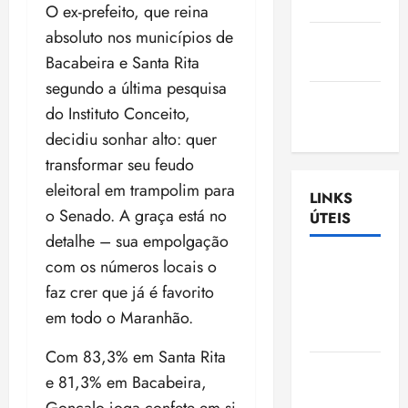
Nascimento
O ex-prefeito, que reina
absoluto nos municípios de
Gazeta
Bacabeira e Santa Rita
Ludovicense
segundo a última pesquisa
Tribuna
do Instituto Conceito,
MA
decidiu sonhar alto: quer
transformar seu feudo
eleitoral em trampolim para
LINKS
o Senado. A graça está no
ÚTEIS
detalhe – sua empolgação
com os números locais o
Assembléia
Legislativa
faz crer que já é favorito
do
em todo o Maranhão.
Maranhão
Com 83,3% em Santa Rita
Câmara
e 81,3% em Bacabeira,
Municipal
Gonçalo joga confete em si