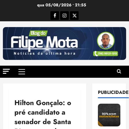
Ir
qua 05/08/2026 • 21:55
para
Facebook
Instagram
Twitter
o
conteúdo
Menu
principal
PUBLICIDADE
Hilton Gonçalo: o
pré candidato a
senador de Santa