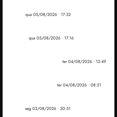
Gestão Dr. Julinho evita despejo e regulariza
comunidade Novo Horizonte em São José de
Ribamar
qua 05/08/2026 • 17:32
Felipe Camarão tem propostas para recuperar o
desempenho do Ensino Médio e elevar o IDEB no
Maranhão
qua 05/08/2026 • 17:16
Vídeo: Felipe Camarão faz discurso enfático na
convenção do PSB e apresenta Plano de Governo
elaborado por especialistas
ter 04/08/2026 • 13:49
PF mira entorno do senador Weverton Rocha e
prefeito de Paço do Lumiar em nova fase da
Operação Sem Desconto
ter 04/08/2026 • 08:51
Vídeo: André Fufuca é vaiado ao citar Lula durante
convenção que confirmou candidatura de Braide ao
governo
seg 03/08/2026 • 20:51