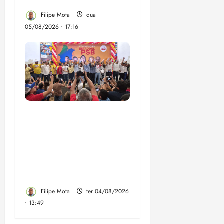
Maranhão
Filipe Mota
qua
05/08/2026 • 17:16
Vídeo: Felipe Camarão
faz discurso enfático na
convenção do PSB e
apresenta Plano de
Governo elaborado por
especialistas
Filipe Mota
ter 04/08/2026
• 13:49