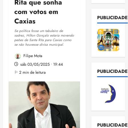
Rita que sonha
com votos em
PUBLICIDADE
Caxias
Se política fosse um tabuleiro de
xadrez, Hilton Gonçalo estaria movendo
peões de Santa Rita para Caxias como
se não houvesse divisa municipal.
Filipe Mota
sáb 03/05/2025 • 19:44
PUBLICIDADE
⚐ 2 min de leitura
PUBLICIDADE