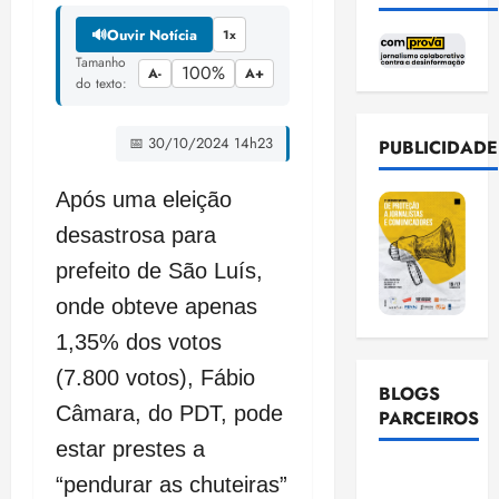
🔊
Ouvir Notícia
1x
Tamanho
100%
A-
A+
do texto:
📅 30/10/2024 14h23
PUBLICIDADE
Após uma eleição
desastrosa para
prefeito de São Luís,
onde obteve apenas
1,35% dos votos
(7.800 votos), Fábio
BLOGS
Câmara, do PDT, pode
PARCEIROS
estar prestes a
Ellen
“pendurar as chuteiras”