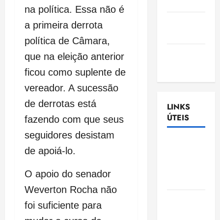
Nascimento
na política. Essa não é
Gazeta
a primeira derrota
Ludovicense
política de Câmara,
Tribuna
que na eleição anterior
MA
ficou como suplente de
vereador. A sucessão
de derrotas está
LINKS
ÚTEIS
fazendo com que seus
seguidores desistam
Assembléia
de apoiá-lo.
Legislativa
do
O apoio do senador
Maranhão
Weverton Rocha não
Câmara
foi suficiente para
Municipal