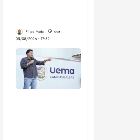
comunidade Novo
Horizonte em São José
de Ribamar
Filipe Mota
qua
05/08/2026 • 17:32
Felipe Camarão tem
propostas para
recuperar o desempenho
do Ensino Médio e
elevar o IDEB no
Maranhão