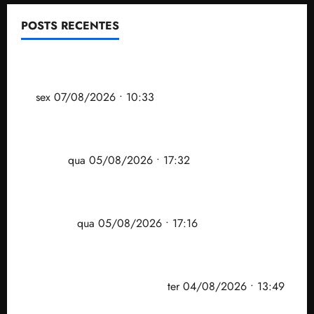
POSTS RECENTES
Após ataque covarde ao STF em entrevista à Veja,
assessoria de Brandão pede remoção de vídeos do
ar
sex 07/08/2026 • 10:33
Gestão Dr. Julinho evita despejo e regulariza
comunidade Novo Horizonte em São José de
Ribamar
qua 05/08/2026 • 17:32
Felipe Camarão tem propostas para recuperar o
desempenho do Ensino Médio e elevar o IDEB no
Maranhão
qua 05/08/2026 • 17:16
Vídeo: Felipe Camarão faz discurso enfático na
convenção do PSB e apresenta Plano de Governo
elaborado por especialistas
ter 04/08/2026 • 13:49