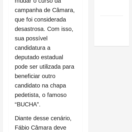
mudar o curso da
de São
Luis
campanha de Câmara,
que foi considerada
SLZ HOST
Hospedagem
desastrosa. Com isso,
de Sites
sua possível
candidatura a
deputado estadual
pode ser utilizada para
beneficiar outro
candidato na chapa
pedetista, o famoso
“BUCHA”.
Diante desse cenário,
Fábio Câmara deve