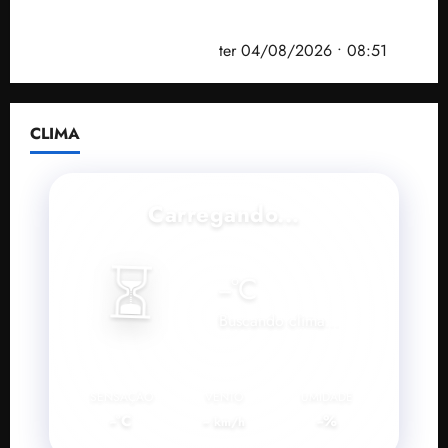
PF mira entorno do senador Weverton Rocha e
prefeito de Paço do Lumiar em nova fase da
Operação Sem Desconto
ter 04/08/2026 • 08:51
CLIMA
Carregando...
⏳
--
°C
Buscando clima...
SENSAÇÃO
VENTO
UMIDADE
--°C
--
--%
km/h