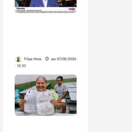
Após ataque covarde ao
STF em entrevista à
Veja, assessoria de
Brandão pede remoção
de vídeos do ar
Filipe Mota
sex 07/08/2026
• 10:33
Gestão Dr. Julinho evita
despejo e regulariza