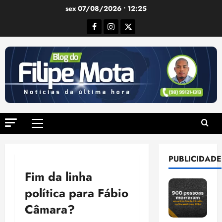
Ir
sex 07/08/2026 • 12:25
para
Facebook
Instagram
Twitter
o
conteúdo
Menu
principal
PUBLICIDADE
Fim da linha
política para Fábio
Câmara?