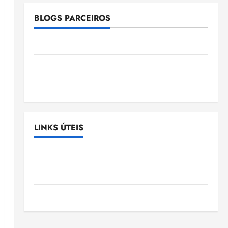
BLOGS PARCEIROS
Ellen Nascimento
Gazeta Ludovicense
Tribuna MA
LINKS ÚTEIS
Assembléia Legislativa do Maranhão
Câmara Municipal de São Luis
SLZ HOST Hospedagem de Sites