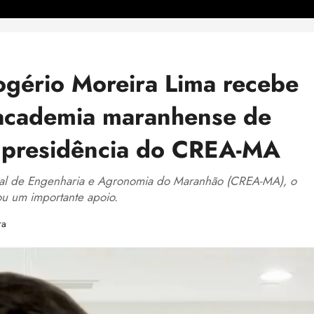
Rogério Moreira Lima recebe
 academia maranhense de
a presidência do CREA-MA
al de Engenharia e Agronomia do Maranhão (CREA-MA), o
ou um importante apoio.
ra